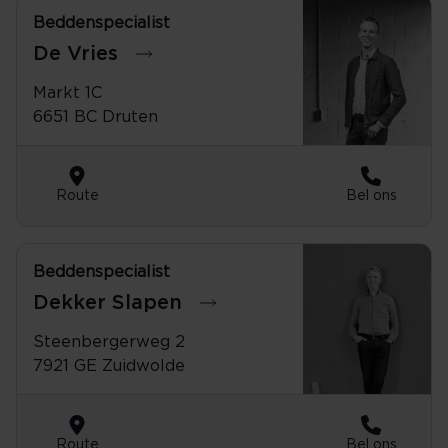
Beddenspecialist
0487-525978
De Vries
Markt 1C
6651 BC Druten
Route
Bel ons
Beddenspecialist
0528-371300
Dekker Slapen
Steenbergerweg 2
7921 GE Zuidwolde
Route
Bel ons