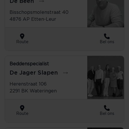
De Been
Bisschopsmolenstraat 40
4876 AP Etten-Leur
Route
Bel ons
Beddenspecialist
0174-290305
De Jager Slapen
Herenstraat 106
2291 BK Wateringen
Route
Bel ons