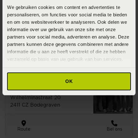
077-3517404
We gebruiken cookies om content en advertenties te
Juul Lommen
personaliseren, om functies voor social media te bieden
Parade 37
en om ons websiteverkeer te analyseren. Ook delen we
5911 CB Venlo
informatie over uw gebruik van onze site met onze
partners voor social media, adverteren en analyse. Deze
partners kunnen deze gegevens combineren met andere
informatie die u aan ze heeft verstrekt of die ze hebben
Route
Bel ons
verzameld op basis van uw gebruik van hun services.
Beddenspecialist
0172-612774
OK
Kalkman
Wilhelminastraat 20
2411 CZ Bodegraven
Route
Bel ons