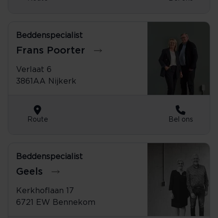
Beddenspecialist
033-2451332
Frans Poorter
Verlaat 6
3861AA Nijkerk
Route
Bel ons
Beddenspecialist
0318-414 500
Geels
Kerkhoflaan 17
6721 EW Bennekom