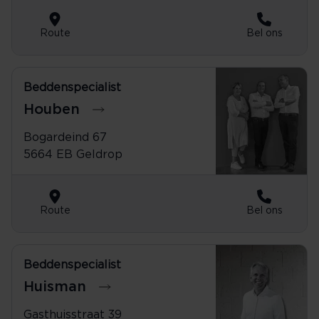
Route
Bel ons
Beddenspecialist
040-2862367
Houben
Bogardeind 67
5664 EB Geldrop
Route
Bel ons
Beddenspecialist
0521-513431
Huisman
Gasthuisstraat 39