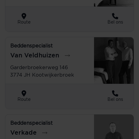
Route
Bel ons
Beddenspecialist
0342-441224
Van Veldhuizen
Garderbroekerweg 146
3774 JH Kootwijkerbroek
Route
Bel ons
Beddenspecialist
071-3612661
Verkade