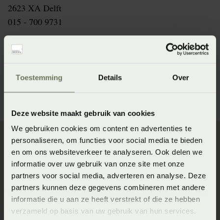
2623 XA Delft
015 - 700 9731
Fysiotherapie Wateringen
Julialaan 6
2291 BM Wateringen
Toestemming
Details
Over
0174 - 295833
Deze website maakt gebruik van cookies
We gebruiken cookies om content en advertenties te
personaliseren, om functies voor social media te bieden
en om ons websiteverkeer te analyseren. Ook delen we
Direct naar
informatie over uw gebruik van onze site met onze
partners voor social media, adverteren en analyse. Deze
Slaapgedrag Thuismeting
partners kunnen deze gegevens combineren met andere
SlaapKwaliteit Score™
informatie die u aan ze heeft verstrekt of die ze hebben
verzameld op basis van uw gebruik van hun services.
Winkels