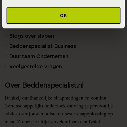
Assortiment
OK
Ontwerp jouw bed in 3D!
Slaapfysio
Blogs over slapen
Beddenspecialist Business
Duurzaam Ondernemen
Veelgestelde vragen
Over Beddenspecialist.nl
Dankzij onafhankelijke slaapmetingen en continu
(wetenschappelijk) onderzoek ontvang je persoonlijk
advies over jouw mooiste en beste slaapoplossing op
maat. Zo ben je altijd verzekerd van een fysiek,