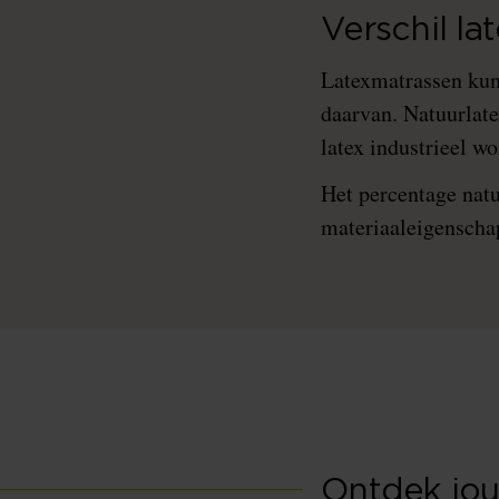
Verschil la
Latexmatrassen kun
daarvan. Natuurlate
latex industrieel w
Het percentage natuu
materiaaleigenschap
Ontdek jou