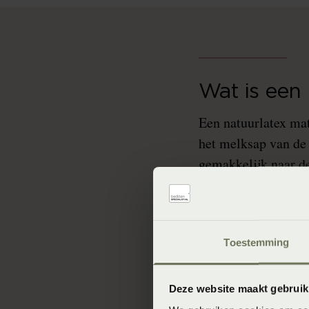
Wat is een 
Een natuurlatex mat
het melksap van de 
gemakkelijk naar de
Wateringen vind je 
comfortuitvoeringen
kern, omdat de same
Toestemming
het kiezen van een 
Deze website maakt gebruik