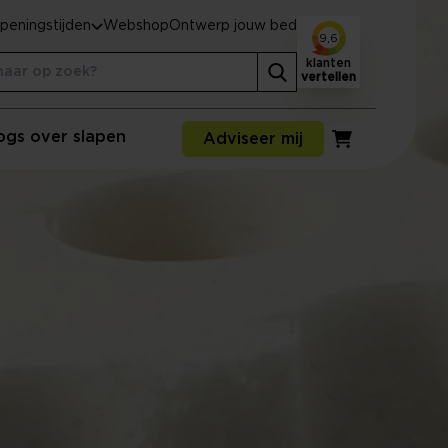
peningstijden
Webshop
Ontwerp jouw bed
9,6
klanten
vertellen
ogs over slapen
Adviseer mij
Winkelwagen