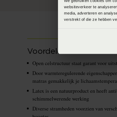
We gebruiken cookies om cont
websiteverkeer te analyseren
media, adverteren en analys
verstrekt of die ze hebben v
Voordelen natuurlatex 
Open celstructuur staat garant voor uits
Door warmteregulerende eigenschappen
matras gemakkelijk je lichaamstempera
Latex is een natuurproduct en heeft anti
schimmelwerende werking
Diverse stramheden voorzien van versch
hoogtes