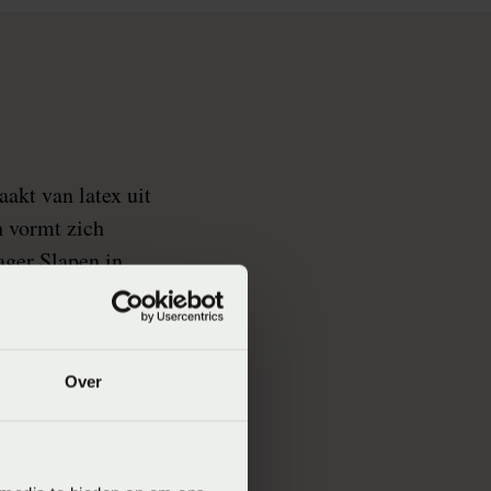
akt van latex uit
n vormt zich
ager Slapen in
gheden, hoogtes en
en de opbouw van de
elpen je graag bij
Over