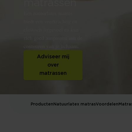
matrassen
Een natuurlatex matras
biedt een veerkrachtig en
elastisch liggevoel en kan
zich goed aanpassen aan de
contouren van je lichaam.
Adviseer mij
over
matrassen
Producten
Natuurlatex matras
Voordelen
Matra