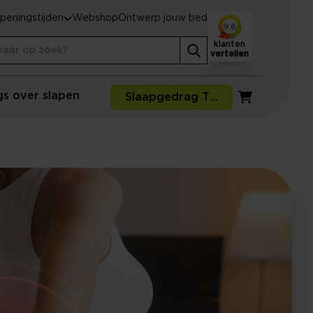
peningstijden
Webshop
Ontwerp jouw bed
9,6
klanten
vertellen
gs over slapen
Slaapgedrag Thuismeting
Winkelwagen