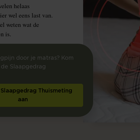
velen helaas
er wel eens last van.
el weten wat de
n is.
gpijn door je matras? Kom
 de Slaapgedrag
 Slaapgedrag Thuismeting
aan