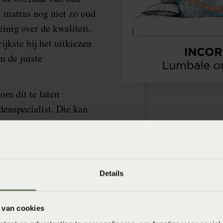
t matras nog niet zo oud
einig over de kwaliteit.
jkste bij het uitkiezen
m de juiste
om dit te laten
enspecialist. Die kan
bed ligt en of jouw
owel in rugligging als in
 en het kussen is ook
ed aansluiten aan het
Details
 van cookies