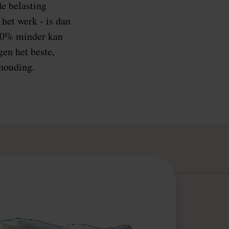
de belasting
het werk - is dan
 50% minder kan
gen het beste,
 houding.