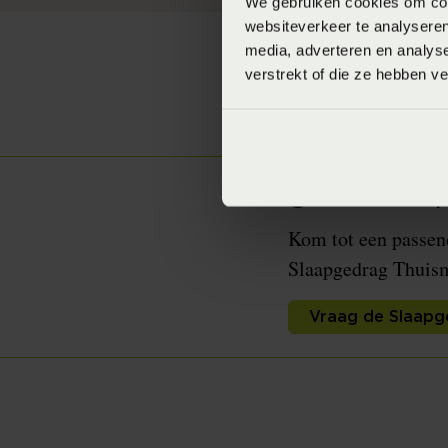
We gebruiken cookies om cont
websiteverkeer te analyseren
media, adverteren en analys
verstrekt of die ze hebben v
Benieuwd na
gratis Sla
Kom tot een passend
Slaapgedrag Thuism
Vraag de Slaapg