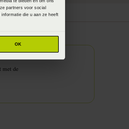
 media te bieden en om ons
ze partners voor social
nformatie die u aan ze heeft
t? Vraag de
OK
t met de