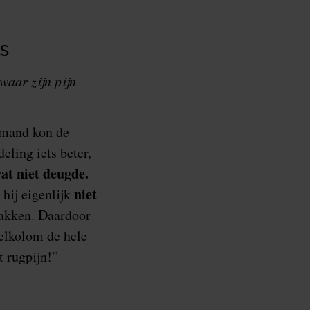
s
aar zijn pijn
iemand kon de
ling iets beter,
at niet deugde.
niet
 hij eigenlijk
zakken. Daardoor
velkolom de hele
t rugpijn!”