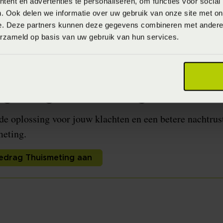
ent en advertenties te personaliseren, om functies voor social
. Ook delen we informatie over uw gebruik van onze site met on
e. Deze partners kunnen deze gegevens combineren met andere i
erzameld op basis van uw gebruik van hun services.
ar hoe je eigenlijk echt slaap
apgedrag Thuismeting aan!
e oplossing voor jouw klachten en een betere nachtrus
eting.
edrag Thuismeting aan