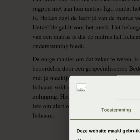
rugpijn niet aan hun matras ligt, omdat he
is. Helaas zegt de leeftijd van de matras w
Hetzelfde geldt voor het merk. Het belangri
van een matras is dat de matras het lichaa
ondersteuning biedt.
De enige manier om dat zeker te weten, is 
beoordelen door een gespecialiseerde Bedd
met je meekijken of je ontspannen op een 
lichaam voldoende ondersteuning krijgt. Z
zijligging. Het samenspel tussen de matras
iets om alert op te zijn. Beiden moeten go
Toestemming
lichaam.
Deze website maakt gebruik