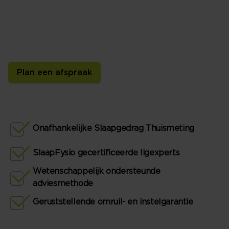
We hebben een tijdelijke bedpartner voor je: de SlaapID-
sensor. Deze meet thuis in je eigen bed je slaaphouding,
beweging, slaapklimaat en ritme. Zo kunnen we je
persoonlijk slaapadvies geven.
Plan een afspraak
Onafhankelijke Slaapgedrag Thuismeting
SlaapFysio gecertificeerde ligexperts
Wetenschappelijk ondersteunde
adviesmethode
Geruststellende omruil- en instelgarantie