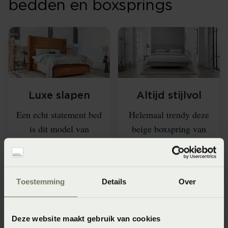
bedden en boxsprings
Luxe slapen
Altijd stijlvol
Een echt statement bed
Helemaal trendy deze
is dit model van
beige boxspring van
LeDorm.
Beddelicious.
LeDorm
Beddelicious
Toestemming
Details
Over
Deze website maakt gebruik van cookies