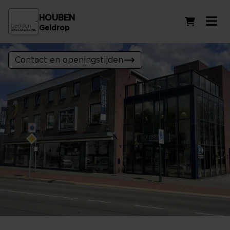
HOUBEN
Winkelwag
Geldrop
Contact en openingstijden
Ontdek jouw SlaapID!