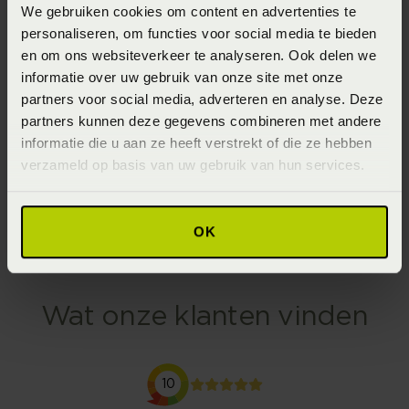
We gebruiken cookies om content en advertenties te
personaliseren, om functies voor social media te bieden
en om ons websiteverkeer te analyseren. Ook delen we
Stoer bed
Mooi hout
informatie over uw gebruik van onze site met onze
Deze boxspring van
Dit houten ledikant van
partners voor social media, adverteren en analyse. Deze
SLP is bekleed met
Hasena is éen van de
partners kunnen deze gegevens combineren met andere
imitatieleer en zorgt
vele mooie modellen
informatie die u aan ze heeft verstrekt of die ze hebben
verzameld op basis van uw gebruik van hun services.
voor een stoere look.
van dit Zwitserse merk.
SLP Collection
Ledikanten
OK
Wat onze klanten vinden
10