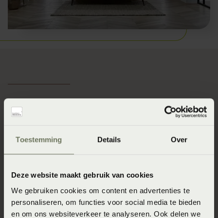
NIEUW! Stel jouw eigen
Beddelicious boxspring
Toestemming
Details
Over
samen in 3D!
Hoe ziet jouw droombed er uit? Stel hem nu helemaal
Deze website maakt gebruik van cookies
zelf samen! Kies o.a. je stof, hoofdbord en pootjes en
maak hem helemaal naar jouw wens!
We gebruiken cookies om content en advertenties te
personaliseren, om functies voor social media te bieden
en om ons websiteverkeer te analyseren. Ook delen we