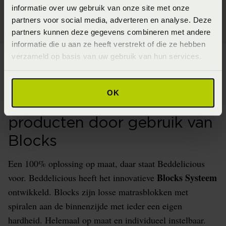
Stel nu zelf samen!
informatie over uw gebruik van onze site met onze
partners voor social media, adverteren en analyse. Deze
partners kunnen deze gegevens combineren met andere
informatie die u aan ze heeft verstrekt of die ze hebben
verzameld op basis van uw gebruik van hun services.
OK
Indivueel instelbare
producten door gebruik van
Blocks
Een 100% oplossing op maat, daar staat Beddelicious
Blocks Systeem
voor. Beddelicious heeft het innovatieve
ontwikkeld. Blocks zijn losse matrasblokken met
spiralen aan de binnenzijde met ieder een eigen
hardheid. Helemaal op maat en individueel instelbaar.