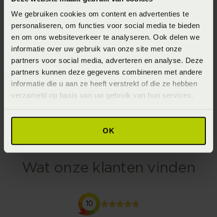
We gebruiken cookies om content en advertenties te
personaliseren, om functies voor social media te bieden
Stoer bed
Mooi hout
en om ons websiteverkeer te analyseren. Ook delen we
Deze boxspring van
Dit houten ledikant van
informatie over uw gebruik van onze site met onze
partners voor social media, adverteren en analyse. Deze
SLP is bekleed met
Hasena is éen van de
partners kunnen deze gegevens combineren met andere
imitatieleer en zorgt
vele mooie modellen
informatie die u aan ze heeft verstrekt of die ze hebben
voor een stoere look.
van dit Zwitserse merk.
verzameld op basis van uw gebruik van hun services.
SLP Collection
Ledikanten
OK
Wat onze klanten vinden
10