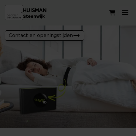
HUISMAN
Winkelwag
Steenwijk
Contact en openingstijden
Ontdek jouw SlaapID!