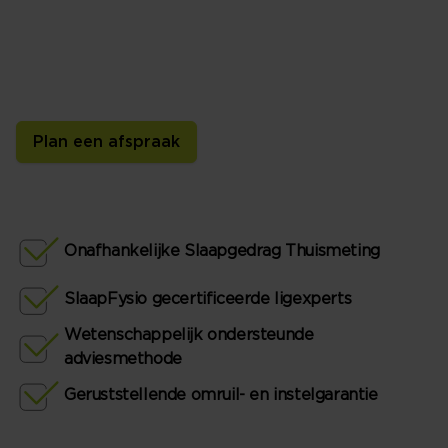
We hebben een tijdelijke bedpartner voor je: de SlaapID-
sensor. Deze meet thuis in je eigen bed je slaaphouding,
beweging, slaapklimaat en ritme. Zo kunnen we je
persoonlijk slaapadvies geven.
Plan een afspraak
Onafhankelijke Slaapgedrag Thuismeting
SlaapFysio gecertificeerde ligexperts
Wetenschappelijk ondersteunde
adviesmethode
Geruststellende omruil- en instelgarantie