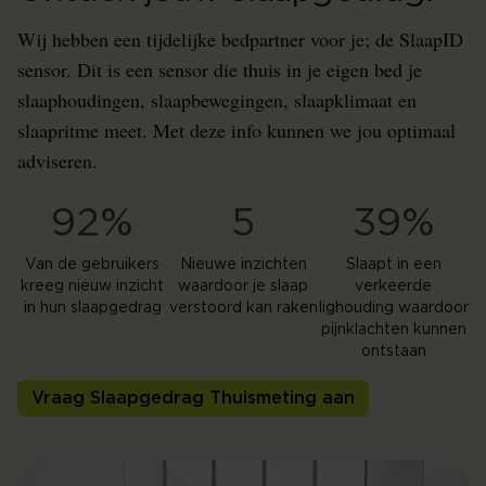
Wij hebben een tijdelijke bedpartner voor je; de SlaapID
sensor. Dit is een sensor die thuis in je eigen bed je
slaaphoudingen, slaapbewegingen, slaapklimaat en
slaapritme meet. Met deze info kunnen we jou optimaal
adviseren.
92%
5
39%
Van de gebruikers
Nieuwe inzichten
Slaapt in een
kreeg nieuw inzicht
waardoor je slaap
verkeerde
in hun slaapgedrag
verstoord kan raken
lighouding waardoor
pijnklachten kunnen
ontstaan
Vraag Slaapgedrag Thuismeting aan