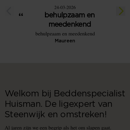
24-03-2026
behulpzaam en
G
Wij
meedenkend
geadv
behulpzaam en meedenkend
onze aa
Maureen
Welkom bij Beddenspecialist
Huisman. De ligexpert van
Steenwijk en omstreken!
Al jaren zijn we een begrip als het om slapen gaat.