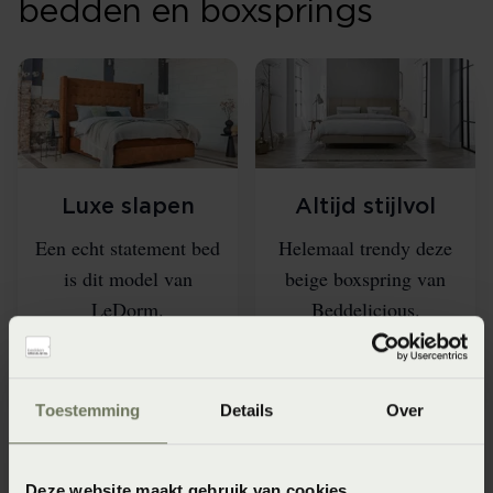
bedden en boxsprings
Luxe slapen
Altijd stijlvol
Een echt statement bed
Helemaal trendy deze
is dit model van
beige boxspring van
LeDorm.
Beddelicious.
LeDorm
Beddelicious
Toestemming
Details
Over
Deze website maakt gebruik van cookies