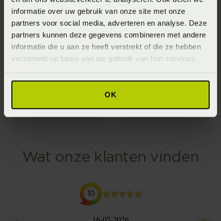
informatie over uw gebruik van onze site met onze
Stoer bed
Mooi hout
partners voor social media, adverteren en analyse. Deze
Deze boxspring van
Dit houten ledikant van
partners kunnen deze gegevens combineren met andere
informatie die u aan ze heeft verstrekt of die ze hebben
SLP is bekleed met
Hasena is éen van de
verzameld op basis van uw gebruik van hun services.
imitatieleer en zorgt
vele mooie modellen
voor een stoere look.
van dit Zwitserse merk.
OK
SLP Collection
Ledikanten
Wat onze klanten vinden
10
16-07-2026