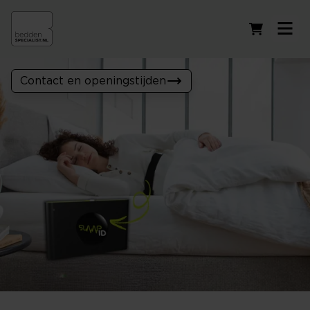
Winkelwag
Contact en openingstijden
Ontdek jouw SlaapID!