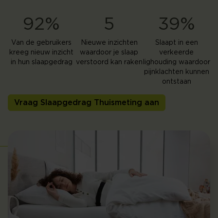
92%
5
39%
Van de gebruikers
Nieuwe inzichten
Slaapt in een
kreeg nieuw inzicht
waardoor je slaap
verkeerde
in hun slaapgedrag
verstoord kan raken
lighouding waardoor
pijnklachten kunnen
ontstaan
Vraag Slaapgedrag Thuismeting aan