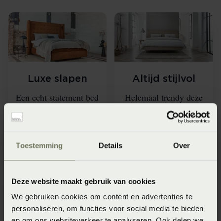
Luxe slapen
Altijd stijlvol
Een echt statement bed
Helemaal trendy deze
is dit model van
beige boxspring van
LeDorm.
Beddelicious.
Toestemming
Details
Over
LeDorm
Beddelicious
Deze website maakt gebruik van cookies
We gebruiken cookies om content en advertenties te
personaliseren, om functies voor social media te bieden
en om ons websiteverkeer te analyseren. Ook delen we