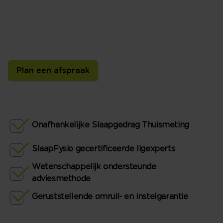
We hebben een tijdelijke bedpartner voor je: de SlaapID-
sensor. Deze meet thuis in je eigen bed je slaaphouding,
beweging, slaapklimaat en ritme. Zo kunnen we je
persoonlijk slaapadvies geven.
Plan een afspraak
Onafhankelijke Slaapgedrag Thuismeting
SlaapFysio gecertificeerde ligexperts
Wetenschappelijk ondersteunde
adviesmethode
Geruststellende omruil- en instelgarantie