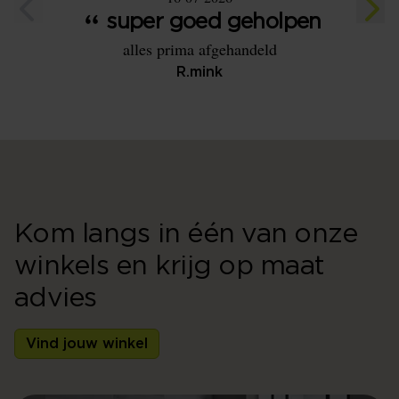
super goed geholpen
alles prima afgehandeld
Heel 
de tij
R.mink
En de s
bed h
Kom langs in één van onze
winkels en krijg op maat
advies
Vind jouw winkel