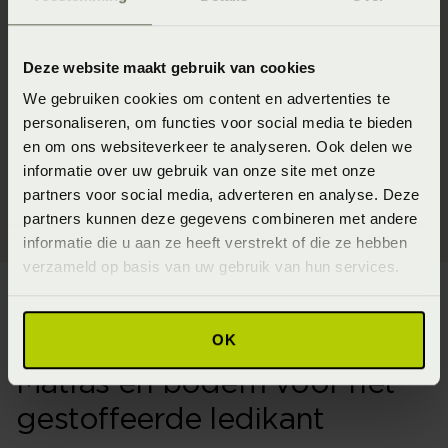
Een gestoffeerd bed is een bekleed bedframe waarin je
een losse bedbodem en een matras plaatst. Bij een
Deze website maakt gebruik van cookies
boxspring vormt de gestoffeerde onderbox zelf de
We gebruiken cookies om content en advertenties te
bedbodem. Een gestoffeerd ledikant biedt daardoor vaak
personaliseren, om functies voor social media te bieden
meer vrijheid bij het afzonderlijk kiezen of vervangen
en om ons websiteverkeer te analyseren. Ook delen we
van de bedbodem en het matras.
informatie over uw gebruik van onze site met onze
partners voor social media, adverteren en analyse. Deze
partners kunnen deze gegevens combineren met andere
informatie die u aan ze heeft verstrekt of die ze hebben
verzameld op basis van uw gebruik van hun services.
OK
Matras en bodem voor het
gestoffeerde ledikant