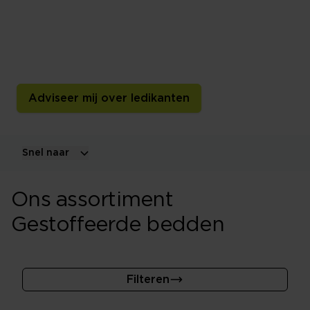
Een gestoffeerd bed geeft je slaapkamer een warme en
luxe uitstraling. Kies uit verschillende stoffen, kleuren,
maten en stijlen en combineer het ledikant met een
bedbodem en matras die bij jou passen.
Adviseer mij over ledikanten
Snel naar
Ons assortiment
Gestoffeerde bedden
Filteren