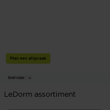
40 jaar LeDorm! Natuurlijk
beter slapen.
Sinds 1986 maakt LeDorm natuurlijke bedden en
matrassen van topkwaliteit. Ambachtelijk
geproduceerd, met respect voor mens en milieu.
Ontdek waarom LeDorm al 40 jaar staat voor
duurzaam slaapcomfort.
Plan een afspraak
Snel naar
LeDorm assortiment