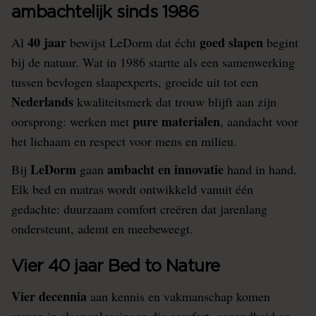
ambachtelijk sinds 1986
40 jaar
goed slapen
Al
bewijst LeDorm dat écht
begint
bij de natuur. Wat in 1986 startte als een samenwerking
tussen bevlogen slaapexperts, groeide uit tot een
Nederlands
kwaliteitsmerk dat trouw blijft aan zijn
pure materialen
oorsprong: werken met
, aandacht voor
het lichaam en respect voor mens en milieu.
LeDorm
ambacht en innovatie
Bij
gaan
hand in hand.
Elk bed en matras wordt ontwikkeld vanuit één
gedachte: duurzaam comfort creëren dat jarenlang
ondersteunt, ademt en meebeweegt.
Vier 40 jaar Bed to Nature
Vier decennia
aan kennis en vakmanschap komen
samen in slaapoplossingen die comfort, gezondheid en