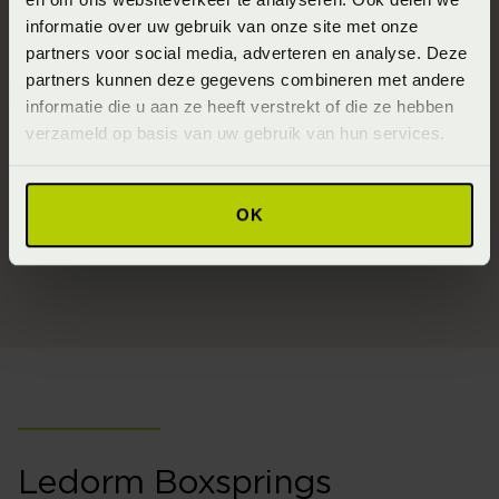
wordt echter ook zeer zorgvuldig nagedacht over het
informatie over uw gebruik van onze site met onze
ergonomische aspect.
partners voor social media, adverteren en analyse. Deze
De keuze voor materialen heeft invloed op je welzijn en
partners kunnen deze gegevens combineren met andere
die van jouw omgeving. Met zorg worden bij voorkeur
informatie die u aan ze heeft verstrekt of die ze hebben
verzameld op basis van uw gebruik van hun services.
natuurlijke materialen gekozen die zorgen voor een
optimaal comfort, maar die ook goed verwerkt kunnen
worden nadat ze aan een tweede leven gaan beginnen.
OK
Ledorm Boxsprings