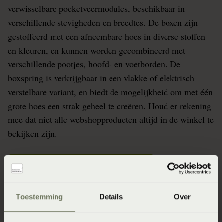
verwisselbare pocketveermodules, beschikbaar in
verschillende stevigheden en breedtes. De boxen zijn
gestoffeerd met een afneembare hoes in diverse stoffen
en kleuren, en kunnen worden gecombineerd met
verschillende pootjes, hoofd- en voetborden. De
boxspring is verkrijgbaar in een vlakke of elektrisch
verstelbare variant, en biedt de mogelijkheid om met één
grote hoes een strak geheel te creëren. Houd er rekening
mee dat niet alle webshopproducten altijd in de winkel te
bekijken zijn.
Stel je matras samen in de winkel
Toestemming
Details
Over