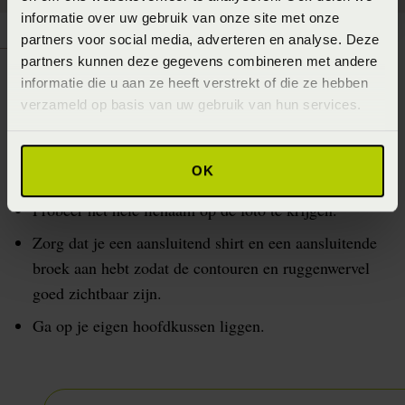
informatie over uw gebruik van onze site met onze
partners voor social media, adverteren en analyse. Deze
partners kunnen deze gegevens combineren met andere
Tips voor het maken van een goede
informatie die u aan ze heeft verstrekt of die ze hebben
verzameld op basis van uw gebruik van hun services.
foto:
Maak de foto van ongeveer 1 meter afstand, zodat de
OK
matras horizontaal zichtbaar is.
Probeer het hele lichaam op de foto te krijgen.
Zorg dat je een aansluitend shirt en een aansluitende
broek aan hebt zodat de contouren en ruggenwervel
goed zichtbaar zijn.
Ga op je eigen hoofdkussen liggen.