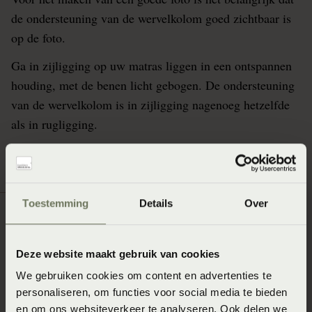
de ondersteuning van de wervelkolom goed zichtbaar is
op de foto.
Ga in zijligging op uw matras liggen in een ontspannen
houding, met de benen licht gebogen. De ondersteuning
van de wervelkolom is in zijligging nagenoeg hetzelfde
als in rugligging.
Toestemming
Details
Over
Deze website maakt gebruik van cookies
We gebruiken cookies om content en advertenties te
personaliseren, om functies voor social media te bieden
en om ons websiteverkeer te analyseren. Ook delen we