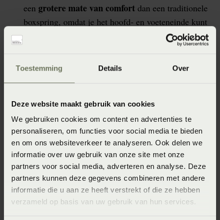
grotere mate van comfort
een
dan een traditionele
boxspring, omdat je het hoofd- en voeteneinde kunt
verstellen om een meer gepaste houding te bereiken.
Gemak:
Een elektrisch verstelbare boxspring is
gemakkelijker te bedienen dan een traditionele
Toestemming
Details
Over
boxspring, omdat je de verstellingen kunt maken
met een afstandsbediening of een app.
Deze website maakt gebruik van cookies
Vermindering van rugpijn: Door de verstelbare
We gebruiken cookies om content en advertenties te
hoofd- en voeteneinden kan je jouw rug in een
personaliseren, om functies voor social media te bieden
rugpijn kan
natuurlijke houding houden, waardoor
en om ons websiteverkeer te analyseren. Ook delen we
worden verminderd
.
informatie over uw gebruik van onze site met onze
partners voor social media, adverteren en analyse. Deze
Verbetering van de bloedcirculatie: Door de
partners kunnen deze gegevens combineren met andere
verstelbare hoofd- en voeteneinden kan je jouw
informatie die u aan ze heeft verstrekt of die ze hebben
benen in een hoger gelegen positie plaatsen,
verzameld op basis van uw gebruik van hun services.
bloedcirculatie kan worden
waardoor de