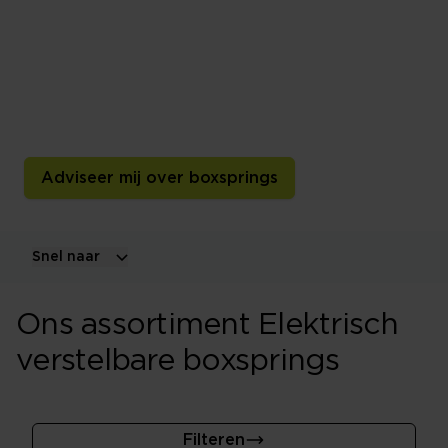
boxsprings
Verstel eenvoudig het hoofd- en voeteneinde voor extra
comfort bij slapen, lezen of ontspannen. Ontdek
verschillende uitvoeringen en laat je persoonlijk
adviseren.
Adviseer mij over boxsprings
Snel naar
Ons assortiment Elektrisch
verstelbare boxsprings
Filteren