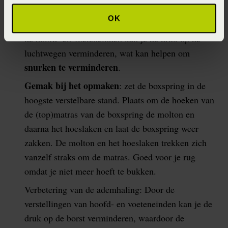
verbeterd
.
OK
Vermindering van snurken: Door verstellingen van
de hoofd- en voeteneinden kan je de druk op de
luchtwegen verminderen, wat kan helpen om
snurken te verminderen
.
Gemak bij het opmaken
: zet de boxspring in de
hoogste verstelbare stand. Plaats om de hoeken van
de (top)matras van de boxspring de molton en
daarna het hoeslaken en laat de boxspring weer
zakken. De molton en het hoeslaken trekken zich
vanzelf straks om de matras. Goed voor je rug
omdat je niet meer hoeft te bukken.
Verbetering van de ademhaling: Door de
verstellingen van hoofd- en voeteneinden kan je de
druk op de borst verminderen, waardoor de