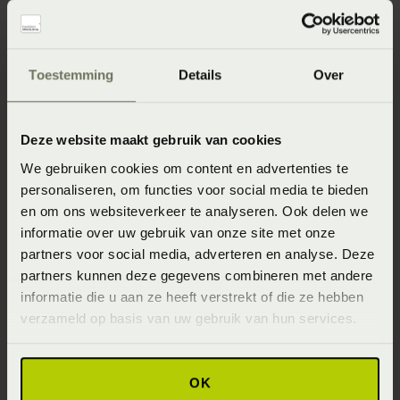
Toestemming
Details
Over
Swissflex
Deze website maakt gebruik van cookies
Als je van techniek houdt dan is Swissflex hét
We gebruiken cookies om content en advertenties te
perfecte bedmaatje. Zwitsers vakmanschap,
personaliseren, om functies voor social media te bieden
en om ons websiteverkeer te analyseren. Ook delen we
technische expertise en een passie voor innovatie
informatie over uw gebruik van onze site met onze
samen met design.
partners voor social media, adverteren en analyse. Deze
partners kunnen deze gegevens combineren met andere
informatie die u aan ze heeft verstrekt of die ze hebben
verzameld op basis van uw gebruik van hun services.
OK