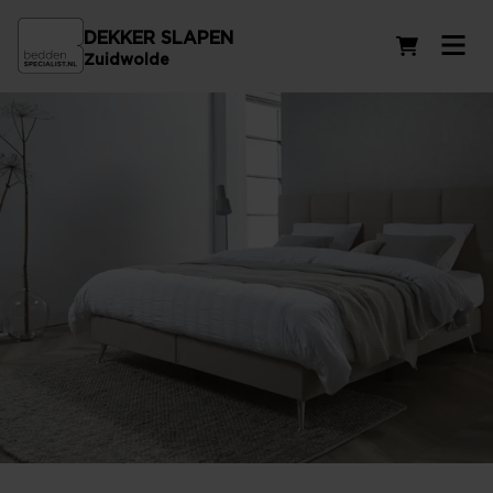
DEKKER SLAPEN
Winkelwag
Zuidwolde
Onze merken