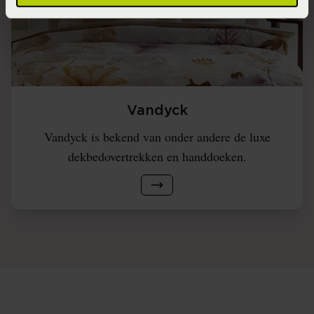
Vandyck
Vandyck is bekend van onder andere de luxe
dekbedovertrekken en handdoeken.