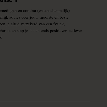
list.nl
pmetingen en continu (wetenschappelijk)
nlijk advies over jouw mooiste en beste
en je altijd verzekerd van een fysiek,
rust en stap je ’s ochtends positiever, actiever
ed.