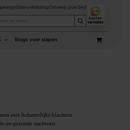
peningstijden
Webshop
Ontwerp jouw bed
9,8
klanten
vertellen
s
Blogs over slapen
Winkelwagen
sen met lichamelijke klachten
de en gezonde nachtrust.