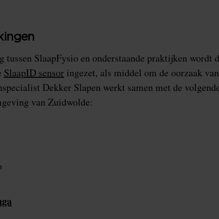
kingen
g tussen SlaapFysio en onderstaande praktijken wordt 
e
SlaapID sensor
ingezet, als middel om de oorzaak van 
nspecialist Dekker Slapen werkt samen met de volgende
omgeving van Zuidwolde:
o
nga