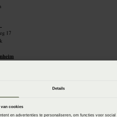
n
e
eg 17
k
enheim
schut
euwlande
Details
de
 van cookies
ent en advertenties te personaliseren, om functies voor social