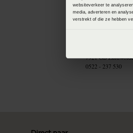
Raadhuislaan 6
websiteverkeer te analyseren
7981 EM Diever
media, adverteren en analys
0521 - 593 484
verstrekt of die ze hebben v
Prima Life Zuidwo
Ontmoetingscentru
Oosterweg 14
7921 GB Zuidwold
0522 - 237 530