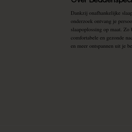
Over Beddenspecia
Dankzij onafhankelijke slaa
onderzoek ontvang je persoo
slaapoplossing op maat. Zo b
comfortabele en gezonde nacht
en meer ontspannen uit je b