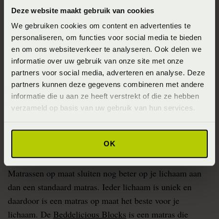
Deze website maakt gebruik van cookies
Kies een matras met zachte schouderzone
We gebruiken cookies om content en advertenties te
Matrassen zijn er in vele soorten, het ene matras houdt
personaliseren, om functies voor social media te bieden
en om ons websiteverkeer te analyseren. Ook delen we
meer rekening met een goede lichaamsondersteuning dan
informatie over uw gebruik van onze site met onze
de andere. Schouderpijn na het slapen duidt op een
partners voor social media, adverteren en analyse. Deze
verkeerd matras, daarom is het heel belangrijk een
partners kunnen deze gegevens combineren met andere
matras uit te zoeken die een zachte schouderzone heeft.
informatie die u aan ze heeft verstrekt of die ze hebben
Zodat de schouders goed in de matras weg kunnen
verzameld op basis van uw gebruik van hun services.
zakken en niet te veel tegendruk krijgen.
OK
Overweeg een matras op maat
Matrassen op maat sluiten nog beter op je lichaam aan
dan een standaard matras. Ieder lichaam is uniek en
daardoor is een matras op maat het beste voor je
lichaam. De
Beddelicious Blocks
is een matras die