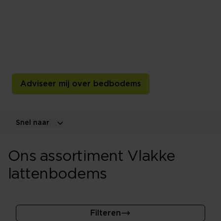
Een lattenbodem vormt vaak de ondergrond en inhoud
bij een ledikant. Lattenbodems worden al jarenlang
gemaakt maar ook nog steeds geperfectioneerd. Zowel
in materialen als met innovaties voor de beste
slaappositie.
Adviseer mij over bedbodems
Snel naar
Ons assortiment Vlakke
lattenbodems
Filteren