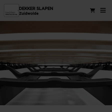
DEKKER SLAPEN
Winkelwag
Zuidwolde
Vlakke lattenbodems