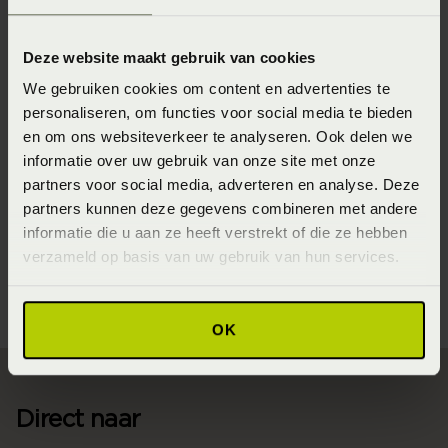
bemiddelingsdeskundige vastgelegde schikking, een en
ander tenzij de deelnemer het bindend advies binnen
Deze website maakt gebruik van cookies
twee maanden na dagtekening daarvan ter toetsing aan
We gebruiken cookies om content en advertenties te
de rechter heeft voorgelegd en voor zover op de
personaliseren, om functies voor social media te bieden
overeenkomst, die ten grondslag ligt aan het bindend
en om ons websiteverkeer te analyseren. Ook delen we
advies of de schikkingsovereenkomst geen beroep op de
informatie over uw gebruik van onze site met onze
partners voor social media, adverteren en analyse. Deze
aanbetalingsgarantie gedaan kan worden.
partners kunnen deze gegevens combineren met andere
Meer hierover is na te lezen in onderstaand document;
informatie die u aan ze heeft verstrekt of die ze hebben
verzameld op basis van uw gebruik van hun services.
Actuele CBW-voorwaarden
OK
Direct naar