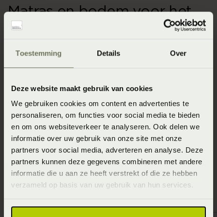
Matras en bodem voor het
houten ledikant
Een houten ledikant is het bedframe. Voor een complete
Toestemming
Details
Over
slaapoplossing combineer je het met een passende
bedbodem en een matras. Welke combinatie geschikt is,
Deze website maakt gebruik van cookies
hangt onder andere af van je lichaamsbouw,
slaaphouding en persoonlijke comfortvoorkeur.
We gebruiken cookies om content en advertenties te
personaliseren, om functies voor social media te bieden
Veel houten bedden zijn verkrijgbaar in verschillende
en om ons websiteverkeer te analyseren. Ook delen we
maten, houtsoorten, kleuren, hoofdborden en
informatie over uw gebruik van onze site met onze
poothoogtes. Zo kun je zowel de uitstraling als de
partners voor social media, adverteren en analyse. Deze
partners kunnen deze gegevens combineren met andere
instaphoogte afstemmen op jouw wensen.
informatie die u aan ze heeft verstrekt of die ze hebben
verzameld op basis van uw gebruik van hun services.