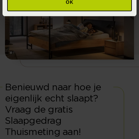
OK
Benieuwd naar hoe je
eigenlijk echt slaapt?
Vraag de gratis
Slaapgedrag
Thuismeting aan!