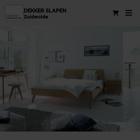
DEKKER SLAPEN
Winkelwag
Zuidwolde
Houten bedden