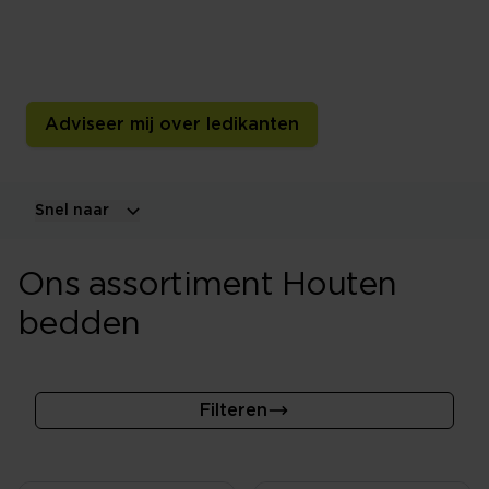
Een houten bed geeft je slaapkamer een natuurlijke en
tijdloze uitstraling. Ontdek verschillende houtsoorten,
afwerkingen, maten en modellen.
Adviseer mij over ledikanten
Snel naar
Ons assortiment Houten
bedden
Filteren