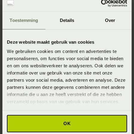
Toestemming
Details
Over
Deze website maakt gebruik van cookies
We gebruiken cookies om content en advertenties te
Hoofdkussen
personaliseren, om functies voor social media te bieden
Cassenz Toronto
en om ons websiteverkeer te analyseren. Ook delen we
Exclusive
informatie over uw gebruik van onze site met onze
Vanaf
€ 199,00
partners voor social media, adverteren en analyse. Deze
partners kunnen deze gegevens combineren met andere
informatie die u aan ze heeft verstrekt of die ze hebben
verzameld op basis van uw gebruik van hun services.
Cassenz hoofdkussens
OK