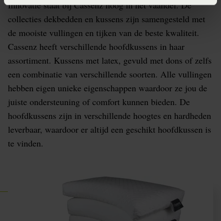
Innovatie staat bij Cassenz hoog in het vaandel. De
collecties dekbedden en kussens zijn samengesteld met
de mooiste vullingen en tijken van de beste kwaliteit.
Cassenz heeft verschillende hoofdkussens in haar
assortiment. Kussens met latex, gevuld met dons of zelfs
een combinatie van verschillende soorten. Alle vullingen
hebben eigen unieke eigenschappen waardoor ze jou de
juiste ondersteuning of comfort kunnen bieden. De
hoofdkussens zijn in verschillende hoogtes en hardheden
leverbaar, waardoor er altijd een geschikt hoofdkussen is
te vinden.