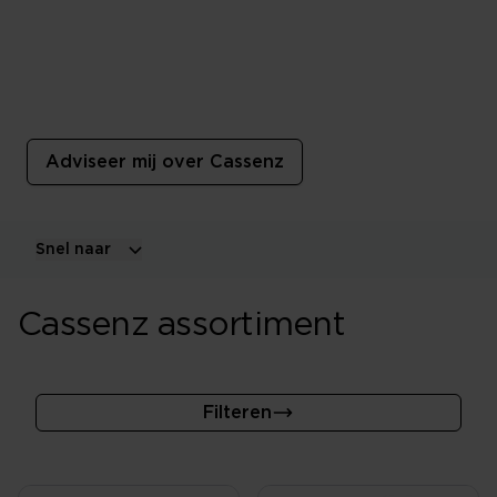
Cassenz
Een kussen of dekbed van Cassenz is kwalitatief van
hoge kwaliteit! Hiermee onderscheiden zij zich van de
rest.
Adviseer mij over Cassenz
Snel naar
Cassenz assortiment
Filteren