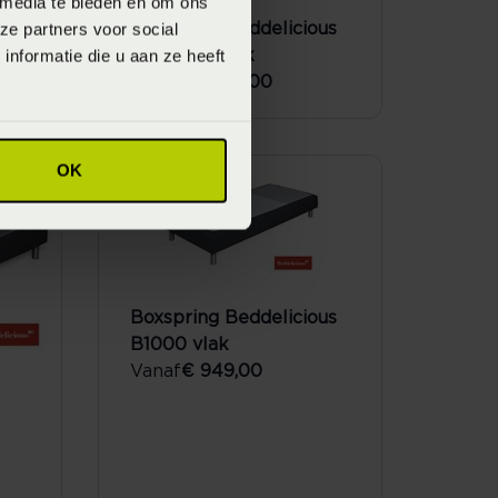
 media te bieden en om ons
ze partners voor social
us
Boxspring Beddelicious
nformatie die u aan ze heeft
Universal vlak
Vanaf
€ 3.338,00
OK
Boxspring Beddelicious
B1000 vlak
Vanaf
€ 949,00