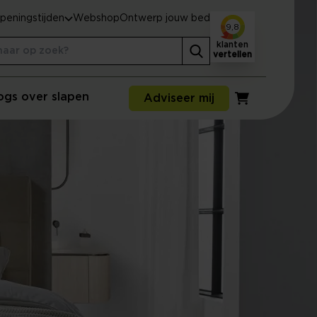
peningstijden
Webshop
Ontwerp jouw bed
9,8
klanten
vertellen
ogs over slapen
Adviseer mij
Winkelwagen