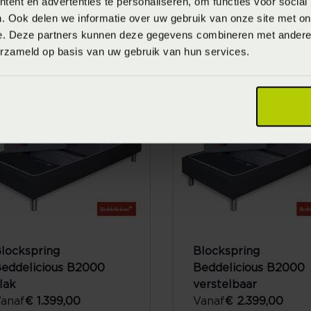
ent en advertenties te personaliseren, om functies voor social
. Ook delen we informatie over uw gebruik van onze site met on
oxspring Beddelicious
Boxspring Beddelicio
e. Deze partners kunnen deze gegevens combineren met andere i
osmos vlak
Cosmos verstelbaar
erzameld op basis van uw gebruik van hun services.
anaf
€ 2.946,00
Vanaf
€ 4.778,00
lockspring
Blockspring
eddelicious B2000
Beddelicious B2000
lak
verstelbaar
anaf
€ 1.399,00
Vanaf
€ 2.399,00