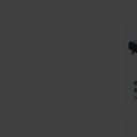
B
B
V