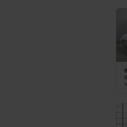
B
G
V