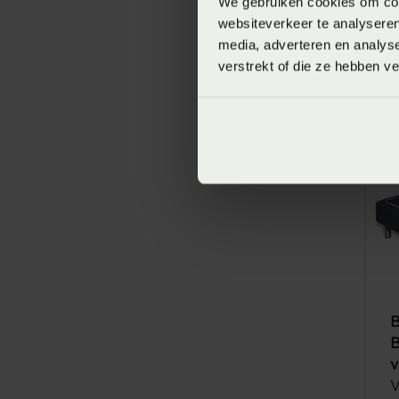
We gebruiken cookies om cont
websiteverkeer te analyseren
B
media, adverteren en analys
C
verstrekt of die ze hebben v
V
B
B
v
V