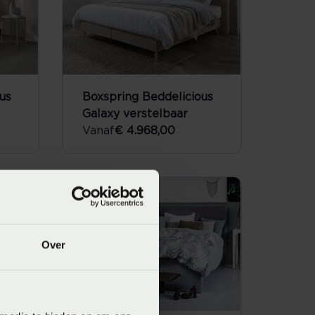
us
Boxspring Beddelicious
Galaxy verstelbaar
Vanaf
€ 4.968,00
Over