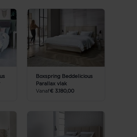
us
Boxspring Beddelicious
r
Parallax vlak
Vanaf
€ 3.180,00