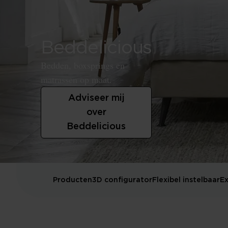
Beddelicious
Bedden, boxsprings en
matrassen op maat.
Adviseer mij
over
Beddelicious
Producten
3D configurator
Flexibel instelbaar
Ex