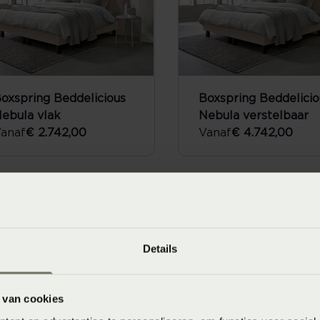
oxspring Beddelicious
Boxspring Beddelicio
ebula vlak
Nebula verstelbaar
anaf
€ 2.742,00
Vanaf
€ 4.742,00
Details
 van cookies