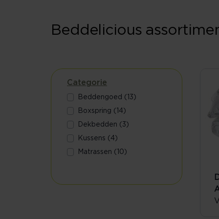
Beddelicious assortime
Categorie
Beddengoed (13)
Boxspring (14)
Dekbedden (3)
Kussens (4)
Matrassen (10)
D
A
V