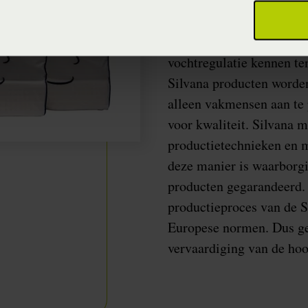
Silvana producten worde
materialen. Voor de kus
gebruikt waardoor Silvan
vochtregulatie kennen te
Silvana producten worde
alleen vakmensen aan te 
voor kwaliteit. Silvana m
productietechnieken en 
deze manier is waarborgi
producten gegarandeerd. 
productieproces van de S
Europese normen. Dus ge
vervaardiging van de hoo