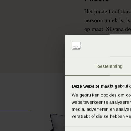
Het juiste hoofdkus
persoon uniek is, i
op maat. Silvana do
sluiten bij deze ve
altijd centraal te ste
Toestemming
Deze website maakt gebruik
We gebruiken cookies om cont
websiteverkeer te analyseren
media, adverteren en analys
verstrekt of die ze hebben v