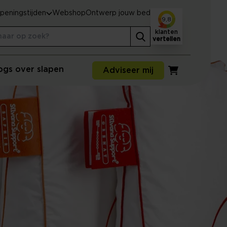
peningstijden
Webshop
Ontwerp jouw bed
9,8
klanten
vertellen
ogs over slapen
Adviseer mij
Winkelwagen