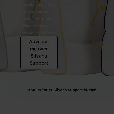
hoofdkussens. De
kussens sluiten
goed aan bij jouw
lichaamsvorm en
individuele wensen.
Adviseer
mij over
Silvana
Support
Producten
Hét Silvana Support kussen