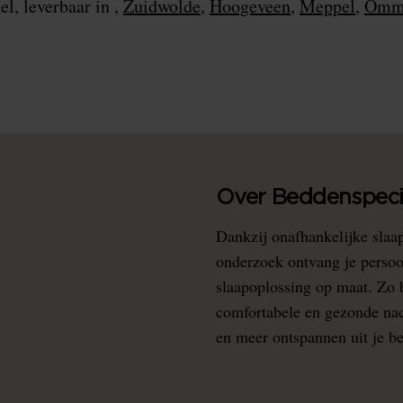
el, leverbaar in ,
Zuidwolde
,
Hoogeveen
,
Meppel
,
Omm
Over Beddenspecia
Dankzij onafhankelijke slaa
onderzoek ontvang je persoo
slaapoplossing op maat. Zo b
comfortabele en gezonde nacht
en meer ontspannen uit je b