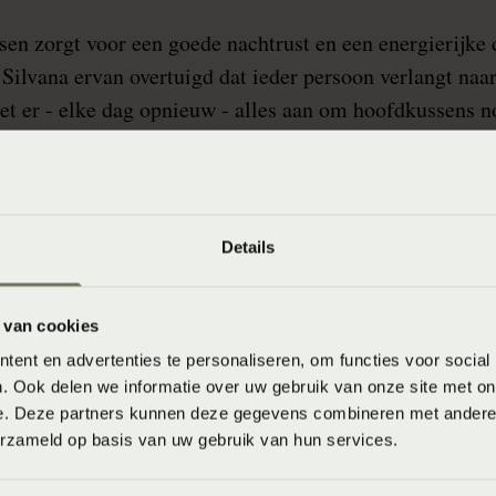
sen zorgt voor een goede nachtrust en een energierijke
s Silvana ervan overtuigd dat ieder persoon verlangt na
et er - elke dag opnieuw - alles aan om hoofdkussens no
randerende, individuele wensen. Dit is alleen mogelijk 
llen.
Details
 van cookies
ent en advertenties te personaliseren, om functies voor social
. Ook delen we informatie over uw gebruik van onze site met on
e. Deze partners kunnen deze gegevens combineren met andere i
erzameld op basis van uw gebruik van hun services.
Materialen