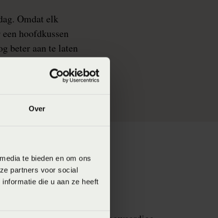
 dag. Omdat elk
ar een hoofdkussen
g beter aan te laten
door de consument
Over
 media te bieden en om ons
ze partners voor social
nformatie die u aan ze heeft