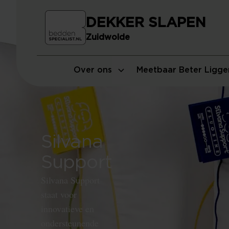
DEKKER SLAPEN
Zuidwolde
Over ons
Meetbaar Beter Ligge
Silvana
Support
Silvana Support
staat voor
innovatieve en
ondersteunende