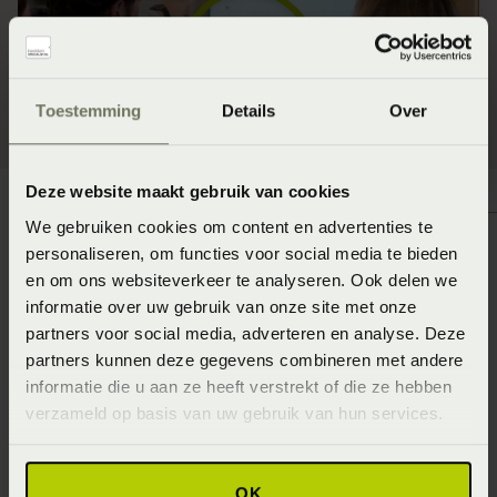
Toestemming
Details
Over
Deze website maakt gebruik van cookies
We gebruiken cookies om content en advertenties te
personaliseren, om functies voor social media te bieden
en om ons websiteverkeer te analyseren. Ook delen we
Franchisenemer worden?
informatie over uw gebruik van onze site met onze
partners voor social media, adverteren en analyse. Deze
We zijn op zoek naar ondernemers die een nieuwe
partners kunnen deze gegevens combineren met andere
winkel willen starten of willen overnemen. Er zijn
informatie die u aan ze heeft verstrekt of die ze hebben
meerdere opties mogelijk, je kunt als bestaande
verzameld op basis van uw gebruik van hun services.
slaapspeciaalzaak je winkel omzetten naar een
Beddenspecialist winkel of een compleet nieuwe winkel
OK