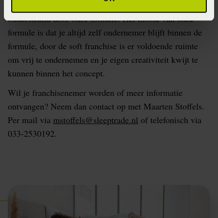
starten. Beide situaties zijn mogelijk en worden
ondersteund door onze formule. Het mooie van onze
formule is dat je altijd zelf ondernemer blijft binnen de
formule, door de soft franchise is er voldoende ruimte
om vrij te ondernemen en je eigen creativiteit kwijt te
kunnen binnen het concept.
Wil je franchisenemer worden of meer informatie
ontvangen? Neem dan contact op met Maarten Stoffels.
Per mail via
mstoffels@sleeptrade.nl
of telefonisch via
033-2530192.