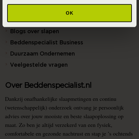
Ontwerp jouw bed in 3D!
OK
Slaapfysio
Blogs over slapen
Beddenspecialist Business
Duurzaam Ondernemen
Veelgestelde vragen
Over Beddenspecialist.nl
Dankzij onafhankelijke slaapmetingen en continu
(wetenschappelijk) onderzoek ontvang je persoonlijk
advies over jouw mooiste en beste slaapoplossing op
maat. Zo ben je altijd verzekerd van een fysiek,
comfortabele en gezonde nachtrust en stap je ’s ochtends