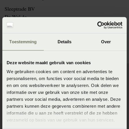
Sleeptrade BV
De Wel 4a
3871 MV Hoevelaken
033-2530192
info@beddenspecialist.nl
Toestemming
Details
Over
Deze website maakt gebruik van cookies
We gebruiken cookies om content en advertenties te
personaliseren, om functies voor social media te bieden
Direct naar
en om ons websiteverkeer te analyseren. Ook delen we
informatie over uw gebruik van onze site met onze
Slaapgedrag Thuismeting
partners voor social media, adverteren en analyse. Deze
partners kunnen deze gegevens combineren met andere
SlaapKwaliteit Score™
informatie die u aan ze heeft verstrekt of die ze hebben
Winkels
verzameld op basis van uw gebruik van hun services.
Assortiment