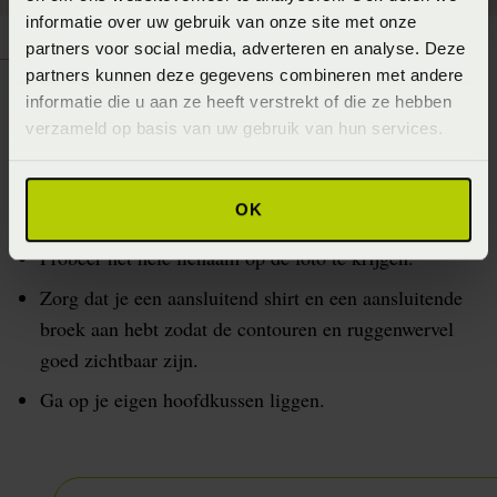
informatie over uw gebruik van onze site met onze
partners voor social media, adverteren en analyse. Deze
partners kunnen deze gegevens combineren met andere
Tips voor het maken van een goede
informatie die u aan ze heeft verstrekt of die ze hebben
verzameld op basis van uw gebruik van hun services.
foto:
Maak de foto van ongeveer 1 meter afstand, zodat de
OK
matras horizontaal zichtbaar is.
Probeer het hele lichaam op de foto te krijgen.
Zorg dat je een aansluitend shirt en een aansluitende
broek aan hebt zodat de contouren en ruggenwervel
goed zichtbaar zijn.
Ga op je eigen hoofdkussen liggen.