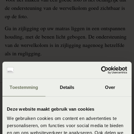
de ondersteuning van de wervelkolom goed zichtbaar is
op de foto.
Ga in zijligging op uw matras liggen in een ontspannen
houding, met de benen licht gebogen. De ondersteuning
van de wervelkolom is in zijligging nagenoeg hetzelfde
als in rugligging.
Toestemming
Details
Over
Deze website maakt gebruik van cookies
We gebruiken cookies om content en advertenties te
personaliseren, om functies voor social media te bieden
en om ons websiteverkeer te analyseren. Ook delen we