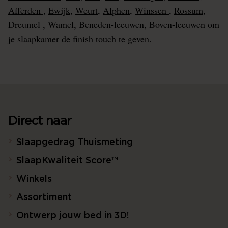
Afferden
,
Ewijk
,
Weurt
,
Alphen
,
Winssen
,
Rossum
,
Dreumel
,
Wamel
,
Beneden-leeuwen
,
Boven-leeuwen
om
je slaapkamer de finish touch te geven.
Direct naar
Slaapgedrag Thuismeting
SlaapKwaliteit Score™
Winkels
Assortiment
Ontwerp jouw bed in 3D!