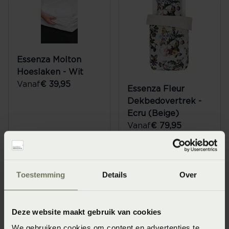
Essenza Molton
Hoeslaken - Wit
Vanaf
€ 39,95
Essenza Fleur
Dekbedovertrek -
Ecru (Beige)
Vanaf
€ 79,95
Toestemming
Details
Over
Deze website maakt gebruik van cookies
We gebruiken cookies om content en advertenties te