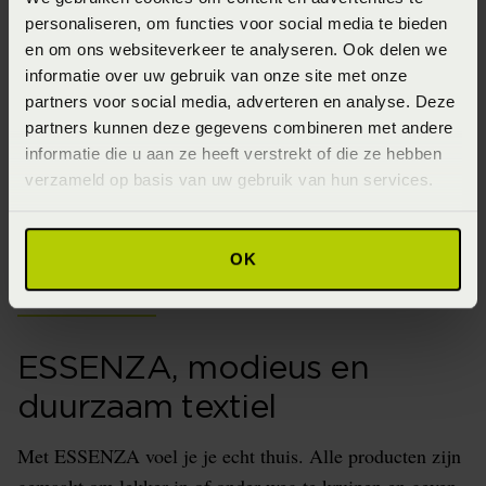
personaliseren, om functies voor social media te bieden
Essenza Fleur
Essenza Fleur
en om ons websiteverkeer te analyseren. Ook delen we
Dekbedovertrek -
Dekbedovertrek -
informatie over uw gebruik van onze site met onze
Nightblue (Blauw)
Taupe (Bruin)
partners voor social media, adverteren en analyse. Deze
Vanaf
€ 79,95
Vanaf
€ 79,95
partners kunnen deze gegevens combineren met andere
informatie die u aan ze heeft verstrekt of die ze hebben
verzameld op basis van uw gebruik van hun services.
1
2
3
4
5
OK
ESSENZA, modieus en
duurzaam textiel
Met
ESSENZA voel je je echt thuis. Alle producten zijn
gemaakt om lekker in of onder weg te kruipen en geven