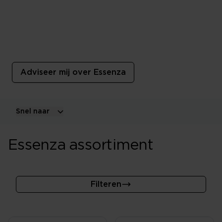
Essenza
De collectie beddengoed, badtextiel en accessoires van
ESSENZA is geïnspireerd op de laatste mode- en
interieur trends.
Adviseer mij over Essenza
Snel naar
Essenza assortiment
Filteren