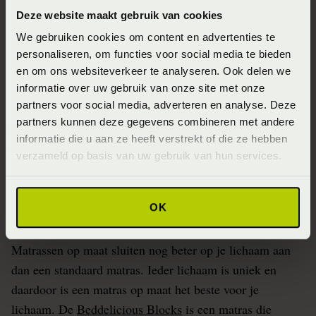
Deze website maakt gebruik van cookies
Kies een matras met zachte schouderzone
We gebruiken cookies om content en advertenties te
Matrassen zijn er in vele soorten, het ene matras houdt
personaliseren, om functies voor social media te bieden
en om ons websiteverkeer te analyseren. Ook delen we
meer rekening met een goede lichaamsondersteuning dan
informatie over uw gebruik van onze site met onze
de andere. Schouderpijn na het slapen duidt op een
partners voor social media, adverteren en analyse. Deze
verkeerd matras, daarom is het heel belangrijk een
partners kunnen deze gegevens combineren met andere
matras uit te zoeken die een zachte schouderzone heeft.
informatie die u aan ze heeft verstrekt of die ze hebben
Zodat de schouders goed in de matras weg kunnen
verzameld op basis van uw gebruik van hun services.
zakken en niet te veel tegendruk krijgen.
OK
Overweeg een matras op maat
Matrassen op maat sluiten nog beter op je lichaam aan
dan een standaard matras. Ieder lichaam is uniek en
daardoor is een matras op maat het beste voor je
lichaam. De
Beddelicious Blocks
is een matras die