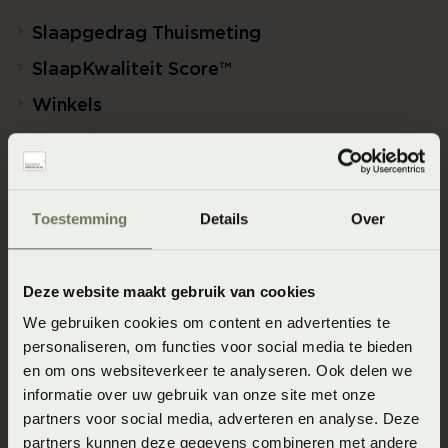
Slaapgedrag Thuismeting
SlaapKwaliteit Score™
Winkels
Assortiment
Ontwerp jouw bed in 3D!
Slaapfysio
Toestemming
Details
Over
Blogs over slapen
Beddenspecialist Business
Deze website maakt gebruik van cookies
Duurzaam Ondernemen
We gebruiken cookies om content en advertenties te
personaliseren, om functies voor social media te bieden
Veelgestelde vragen
en om ons websiteverkeer te analyseren. Ook delen we
informatie over uw gebruik van onze site met onze
partners voor social media, adverteren en analyse. Deze
Over Beddenspecialist.nl
partners kunnen deze gegevens combineren met andere