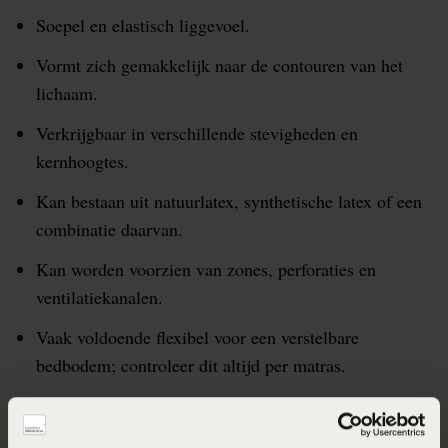
Soepel en elastisch liggevoel.
Vormt zich gemakkelijk naar de contouren van het
lichaam.
Verkrijgbaar in verschillende stevigheden en
kernhoogtes.
Kan bestaan uit natuurlatex, synthetische latex of een
combinatie daarvan.
Kan worden voorzien van zones, perforaties en
ventilatiekanalen.
Vaak voldoende flexibel voor een verstelbare
bedbodem; controleer dit altijd per matras.
Latexmatrassen zijn doorgaans relatief zwaar.