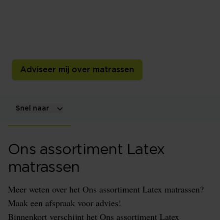
Een latexmatras heeft een kern van natuurlatex,
synthetische latex of een combinatie daarvan. De
samenstelling, dichtheid, perforaties en zone-indeling
bepalen samen het liggevoel en slaapklimaat.
Adviseer mij over matrassen
Snel naar
Ons assortiment Latex
matrassen
Meer weten over het Ons assortiment Latex matrassen?
Maak een afspraak voor advies!
Binnenkort verschijnt het Ons assortiment Latex