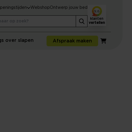
peningstijden
Webshop
Ontwerp jouw bed
9,6
klanten
vertellen
gs over slapen
Afspraak maken
Winkelwagen