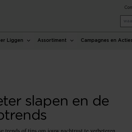
Con
er Liggen
Assortiment
Campagnes en Actie
eter slapen en de
ptrends
e trends of tips om jouw nachtrust te verbeteren.