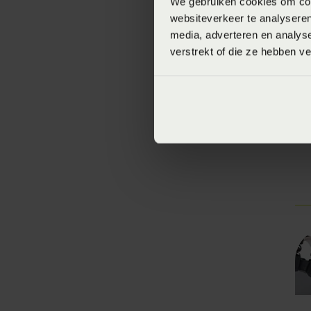
We gebruiken cookies om cont
websiteverkeer te analyseren
media, adverteren en analys
verstrekt of die ze hebben v