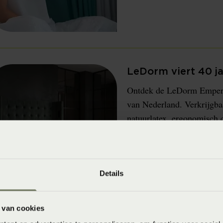
LeDorm viert 40 j
Ontdek de LeDorm Emperato
van Nederland. Verkrijgb
natuurlatex, ergonomisch 
Details
 van cookies