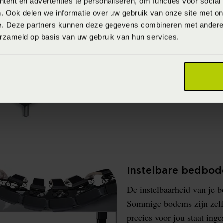
ent en advertenties te personaliseren, om functies voor social
Instelbare boxspri
. Ook delen we informatie over uw gebruik van onze site met on
e. Deze partners kunnen deze gegevens combineren met andere i
erzameld op basis van uw gebruik van hun services.
Instelbare bedbo
De instelbaarheid van je 
Sommige bodems zijn zelf
precies voor jou staat inge