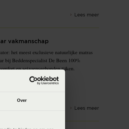
Lees meer
aar vakmanschap
r: het meest exclusieve natuurlijke matras
aar bij Beddenspecialist De Been 100%
comfort en seizoensgebonden tijken.
Over
Lees meer