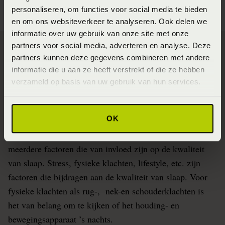
personaliseren, om functies voor social media te bieden
en om ons websiteverkeer te analyseren. Ook delen we
informatie over uw gebruik van onze site met onze
partners voor social media, adverteren en analyse. Deze
partners kunnen deze gegevens combineren met andere
informatie die u aan ze heeft verstrekt of die ze hebben
SlaapFysio Hidde Hulshof over
verzameld op basis van uw gebruik van hun services.
slaapkwaliteit
OK
De slaapkwaliteit is belangrijk voor het mentaal en
fysieke herstel van mensen. Naast een infectie zijn er
meerdere factoren die van invloed zijn op de kwaliteit
van slaap. Stress, fysieke klachten, lifestyle, etc. zijn
factoren die bijdragen aan de kwaliteit van slaap. Voor
fysieke klachten als rug-, nek-en schouderklachten is
het van belang om te kijken of het houding- en
bewegingsapparaat ’s nachts.