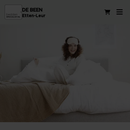
DE BEEN
Winkelwag
Etten-Leur
De beste dekbedden