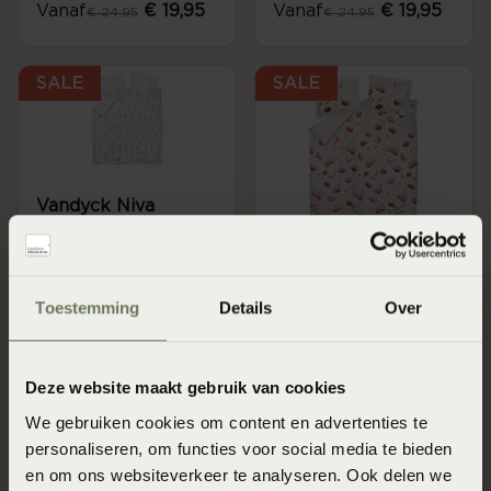
Vanaf
€ 19,95
Vanaf
€ 19,95
€ 24,95
€ 24,95
SALE
SALE
Vandyck Niva
Dekbedovertrekset
- stone (Grijs)
Vandyck Poppy
Vanaf
€ 19,95
€ 24,95
Fields
Toestemming
Details
Over
Dekbedovertrekset
- cream tan (Beige)
Vanaf
€ 19,95
€ 24,95
Deze website maakt gebruik van cookies
We gebruiken cookies om content en advertenties te
SALE
SALE
personaliseren, om functies voor social media te bieden
en om ons websiteverkeer te analyseren. Ook delen we