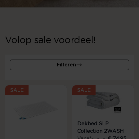
Volop sale voordeel!
Filteren
SALE
SALE
Dekbed SLP
Collection 2WASH
Vanaf
€ 74,95
€ 99,95