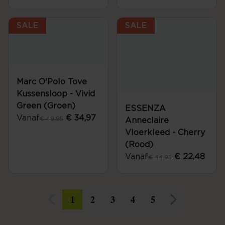
SALE
SALE
Marc O'Polo Tove
Kussensloop - Vivid
Green (Groen)
ESSENZA
Vanaf
€ 34,97
€ 49,95
Anneclaire
Vloerkleed - Cherry
(Rood)
Vanaf
€ 22,48
€ 44,95
1
2
3
4
5