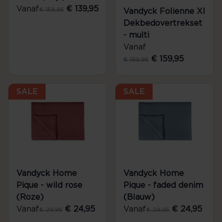
Vanaf
€ 139,95
€ 159,95
Vandyck Folienne Xl
Dekbedovertrekset
- multi
Vanaf
€ 159,95
€ 199,95
SALE
SALE
Vandyck Home
Vandyck Home
Pique - wild rose
Pique - faded denim
(Roze)
(Blauw)
Vanaf
€ 24,95
Vanaf
€ 24,95
€ 29,95
€ 29,95