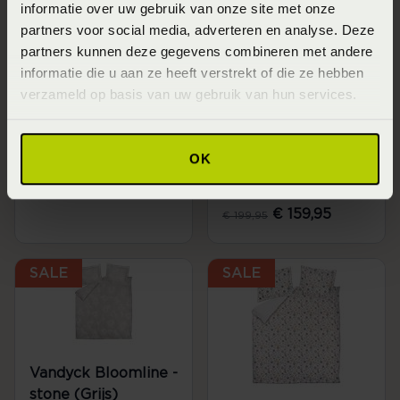
informatie over uw gebruik van onze site met onze
partners voor social media, adverteren en analyse. Deze
partners kunnen deze gegevens combineren met andere
Vandyck Niva Xl
informatie die u aan ze heeft verstrekt of die ze hebben
Dekbedovertrekset
verzameld op basis van uw gebruik van hun services.
- stone (Grijs)
Vandyck Soft Fields
Vanaf
Xl
€ 159,95
Dekbedovertrekset
€ 199,95
OK
- cream tan (Beige)
Vanaf
€ 159,95
€ 199,95
SALE
SALE
Vandyck Bloomline -
stone (Grijs)