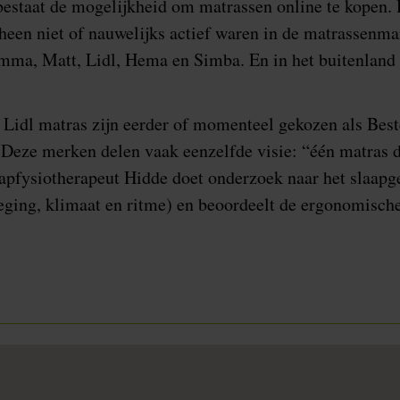
bestaat de mogelijkheid om matrassen online te kopen. 
heen niet of nauwelijks actief waren in de matrassenm
Emma, Matt, Lidl, Hema en Simba. En in het buitenland
Lidl matras zijn eerder of momenteel gekozen als Bes
eze merken delen vaak eenzelfde visie: “één matras da
aapfysiotherapeut Hidde doet onderzoek naar het slaapg
eging, klimaat en ritme) en beoordeelt de ergonomisch