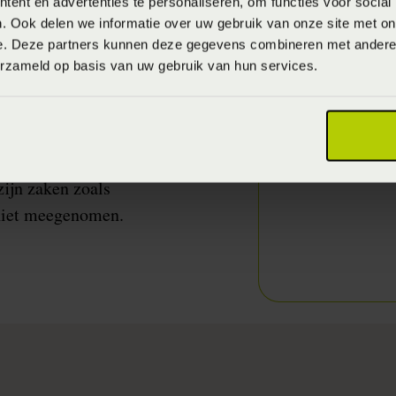
ent en advertenties te personaliseren, om functies voor social
Volgens hem is iedereen
. Ook delen we informatie over uw gebruik van onze site met on
 aanname dat de one size
e. Deze partners kunnen deze gegevens combineren met andere i
erzameld op basis van uw gebruik van hun services.
ikt kan zijn, maar voor
rtte een onderzoek hoe
den tot de matrassen van
zijn zaken zoals
 niet meegenomen.