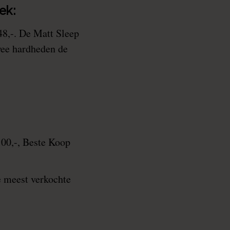
ek:
8,-. De Matt Sleep
twee hardheden de
100,-, Beste Koop
 meest verkochte