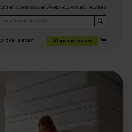
tact en openingstijden
Webshop
Ontwerp jouw bed
gs over slapen
Afspraak maken
Winkelwagen