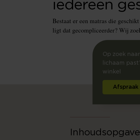
iedereen ge
Bestaat er een matras die geschikt
ligt dat gecompliceerder? Wij zoek
Op zoek naar
lichaam past?
winkel
Afspraak
Inhoudsopgave