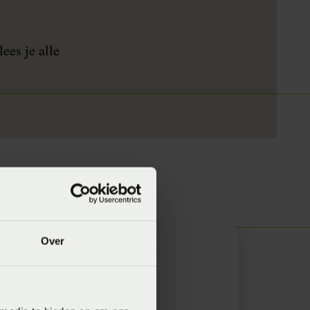
ees je alle
Over