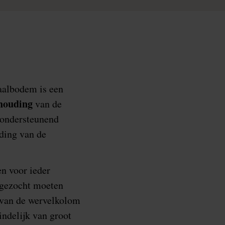
aalbodem is een
houding
van de
t ondersteunend
ding van de
en voor ieder
tgezocht moeten
 van de wervelkolom
indelijk van groot