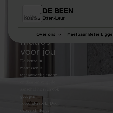
DE BEEN
Etten-Leur
Vind het
beste
Over ons
Meetbaar Beter Ligge
matras
voor jou
De keuze in
matrassen is
tegenwoordig enorm
en daarom vergt de
aanschaf hiervan ook
gedegen
vooronderzoek. Door
de verschillende