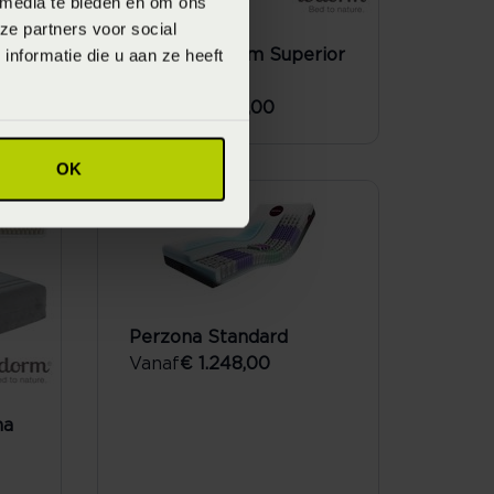
 media te bieden en om ons
ze partners voor social
nformatie die u aan ze heeft
le
Matras Ledorm Superior
pocket
Vanaf
€ 2.079,00
OK
Perzona Standard
Vanaf
€ 1.248,00
na