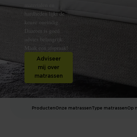
materialen en
hardheden lijkt de
keuze oneindig.
Daarom is goed
advies belangrijk.
Maak een afspraak!
Adviseer
mij over
matrassen
Producten
Onze matrassen
Type matrassen
Op 