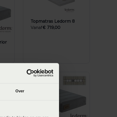
Topmatras Ledorm 8
Vanaf
€ 719,00
ior
Over