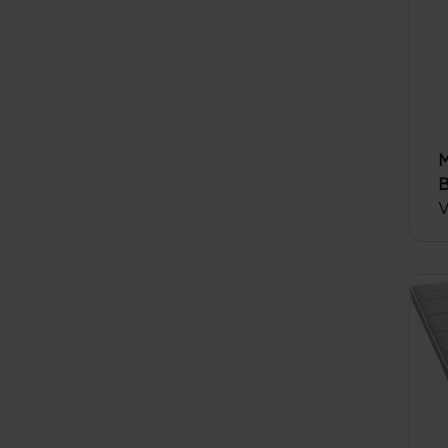
M
B
V