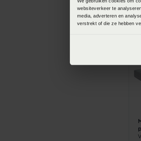
We gebruiken cookies om cont
websiteverkeer te analyseren
media, adverteren en analys
M
verstrekt of die ze hebben v
n
V
M
p
V