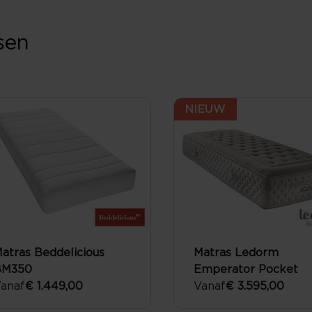
sen
NIEUW
atras Beddelicious
Matras Ledorm
BM350
Emperator Pocket
anaf
€ 1.449,00
Vanaf
€ 3.595,00