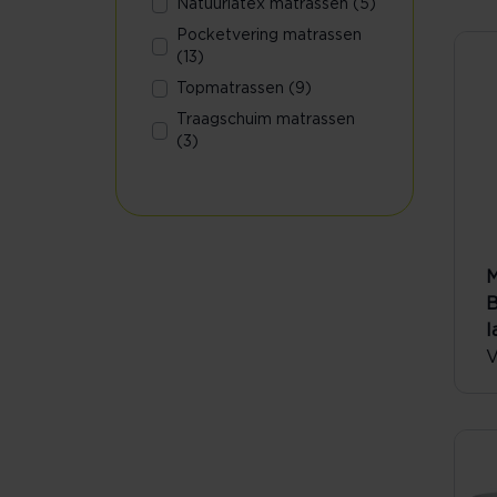
Natuurlatex matrassen (5)
Pocketvering matrassen
(13)
Topmatrassen (9)
Traagschuim matrassen
(3)
M
B
l
V