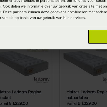
ent en advertenties te personaliseren, om functies voor social
. Ook delen we informatie over uw gebruik van onze site met on
e. Deze partners kunnen deze gegevens combineren met andere i
atras Ledorm Regale
Matras Ledorm Rega
erzameld op basis van uw gebruik van hun services.
atuurlatex
pocket
anaf
€ 1.799,00
Vanaf
€ 1.799,00
atras Ledorm Regina
Matras Ledorm Regi
ocket
natuurlatex
anaf
€ 1.229,00
Vanaf
€ 1.229,00