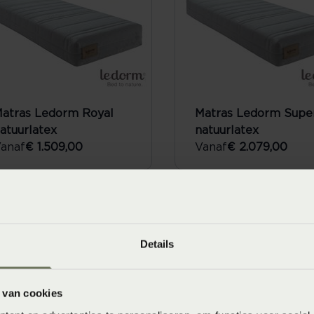
atras Ledorm Royal
Matras Ledorm Super
atuurlatex
natuurlatex
anaf
€ 1.509,00
Vanaf
€ 2.079,00
Details
 van cookies