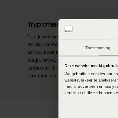
Tryptofaan
Er zijn een aantal voedingsproducten die 
worden vanwege het bevorderen van de na
Toestemming
het hormoon melatonine. Producten zoals,
tonijn, brood, pinda’s en kip, bevatten try
Deze website maakt gebruik
aminozuur dat zorgt voor de aanmaak van 
We gebruiken cookies om cont
serotonine de aanmaak van melatonine sti
websiteverkeer te analyseren
media, adverteren en analys
verstrekt of die ze hebben v