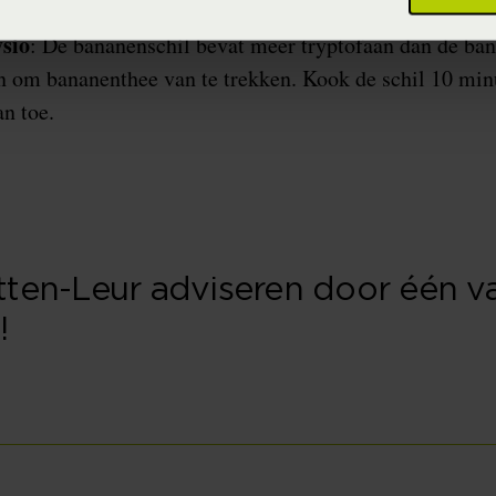
sio
: De bananenschil bevat meer tryptofaan dan de ban
n om bananenthee van te trekken. Kook de schil 10 min
an toe.
Etten-Leur adviseren door één 
!