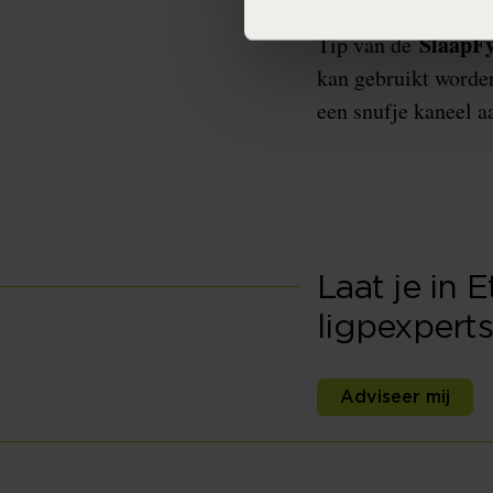
SlaapFy
Tip van de
kan gebruikt worde
een snufje kaneel a
Laat je in 
ligpexperts
Adviseer mij