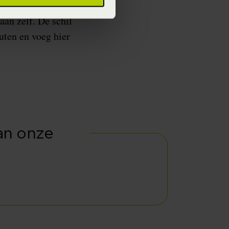
aan zelf. De schil
uten en voeg hier
van onze