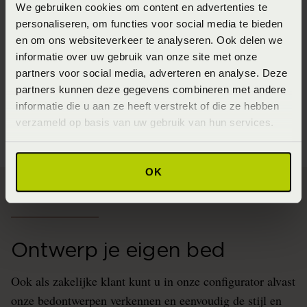
We gebruiken cookies om content en advertenties te
contact met ons
Neem vandaag nog
op of bezoek ons in
personaliseren, om functies voor social media te bieden
Etten-Leur om de mogelijkheden te ontdekken voor uw
en om ons websiteverkeer te analyseren. Ook delen we
hotel, vakantiehuisje of bed and breakfast. Samen zorgen
informatie over uw gebruik van onze site met onze
partners voor social media, adverteren en analyse. Deze
we voor een omgeving waar uw gasten optimaal kunnen
partners kunnen deze gegevens combineren met andere
ontspannen en genieten van een welverdiende nachtrust.
informatie die u aan ze heeft verstrekt of die ze hebben
Bij Beddenspecialist.nl draait alles om uw slaapsucces!
verzameld op basis van uw gebruik van hun services.
OK
Ontwerp je eigen bed
Ook als zakelijke klant kunt u in onze configurator alvast
onze bedontwerpen verkennen en eenvoudig de stijl en