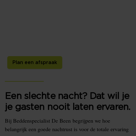
gasten!
Ontdek de ultieme slaapervaring voor hotels,
vakantiehuisjes en B&B's bij Beddenspecialist De
Been. Wij zijn dé leverancier van bedden, matrassen,
boxsprings, hoofdkussens, dekbedden en bedtextiel!
We bieden uw gasten het beste comfort.
Plan een afspraak
Een slechte nacht? Dat wil je
je gasten nooit laten ervaren.
Bij Beddenspecialist De Been begrijpen we hoe
belangrijk een goede nachtrust is voor de totale ervaring