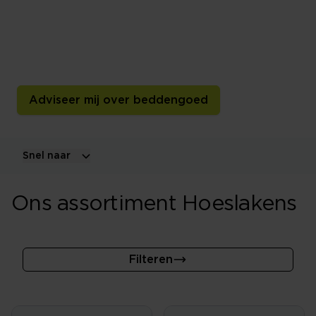
Een goed hoeslaken sluit strak om je matras en voelt
comfortabel aan. Ontdek verschillende maten,
materialen en kleuren voor matrassen, toppers en
splittoppers.
Adviseer mij over beddengoed
Snel naar
Ons assortiment Hoeslakens
Filteren