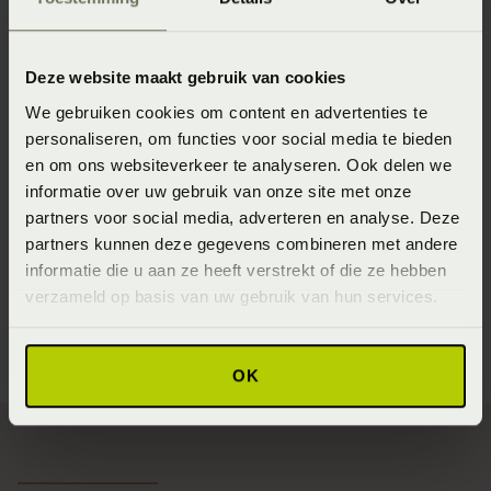
Deze website maakt gebruik van cookies
Vandyck Jersey
Vandyck Jersey
We gebruiken cookies om content en advertenties te
Supreme Topper
Supreme Topper
personaliseren, om functies voor social media te bieden
Hoeslaken - black
Hoeslaken - navy
en om ons websiteverkeer te analyseren. Ook delen we
(Zwart)
(Blauw)
informatie over uw gebruik van onze site met onze
Vanaf
€ 59,95
Vanaf
€ 59,95
partners voor social media, adverteren en analyse. Deze
partners kunnen deze gegevens combineren met andere
informatie die u aan ze heeft verstrekt of die ze hebben
1
2
3
4
5
verzameld op basis van uw gebruik van hun services.
OK