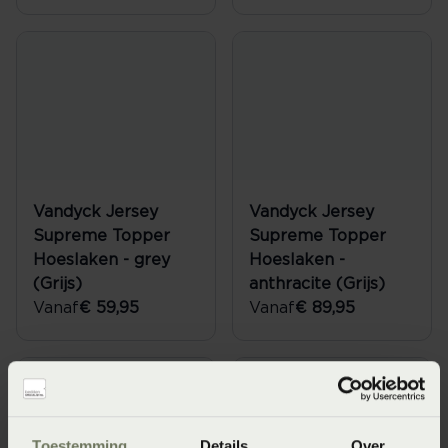
Vandyck Jersey
Vandyck Jersey
Supreme Topper
Supreme Topper
Hoeslaken - grey
Hoeslaken -
(Grijs)
anthracite (Grijs)
Vanaf
€ 59,95
Vanaf
€ 89,95
Toestemming
Details
Over