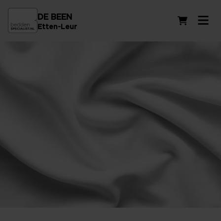
DE BEEN
Winkelwag
Etten-Leur
Hoeslakens