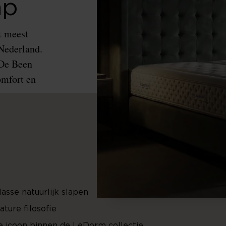
ap
t meest
 Nederland.
 De Been
omfort en
sse natuurlijk slapen
ture filosofie
 icoon binnen de LeDorm collectie