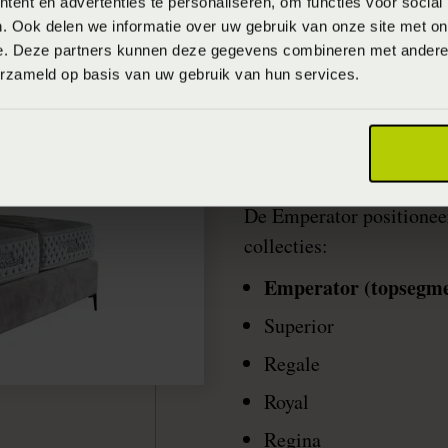
ent en advertenties te personaliseren, om functies voor social
. Ook delen we informatie over uw gebruik van onze site met on
e. Deze partners kunnen deze gegevens combineren met andere i
erzameld op basis van uw gebruik van hun services.
De Emperator:
binnen de LeD
De Emperator positionee
collecties:
Emperator (topsegme
Superior
Regale
Royal
Regina