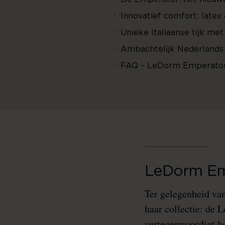
Innovatief comfort: latex
Unieke Italiaanse tijk me
Ambachtelijk Nederlands
FAQ – LeDorm Emperator
LeDorm Emp
Ter gelegenheid va
haar collectie: de 
vertegenwoordigt h