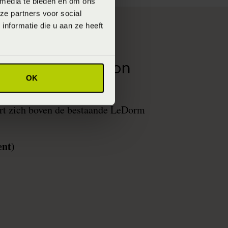
 media te bieden en om ons
ze partners voor social
nformatie die u aan ze heeft
 het nieuwe icoon
OK
orm collectie
rt zich boven de bestaande LeDorm
nt)