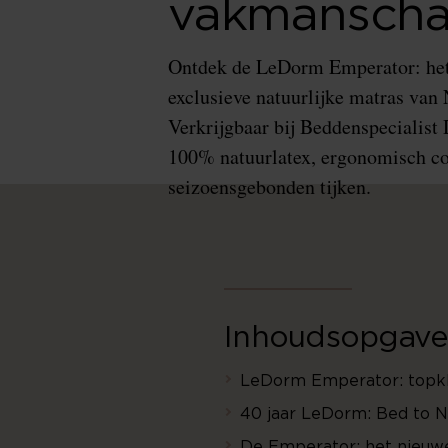
vakmansch
Ontdek de LeDorm Emperator: he
exclusieve natuurlijke matras van
Verkrijgbaar bij Beddenspecialist
100% natuurlatex, ergonomisch c
seizoensgebonden tijken.
Inhoudsopgave
LeDorm Emperator: topkla
40 jaar LeDorm: Bed to Na
De Emperator: het nieuwe