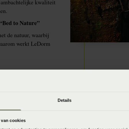
ambachtelijke kwaliteit
len.
“Bed to Nature”
et de natuur, waarbij
. Daarom werkt LeDorm
Details
 van cookies