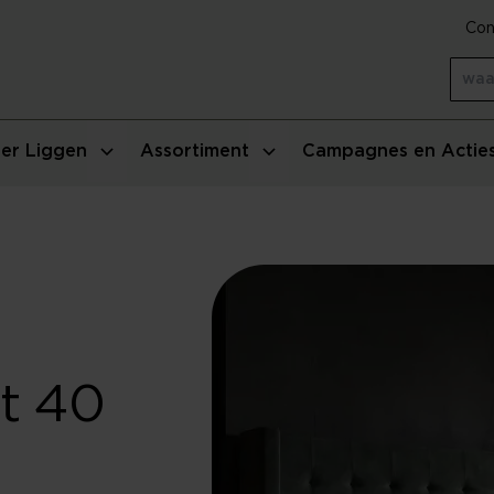
Con
er Liggen
Assortiment
Campagnes en Actie
t 40