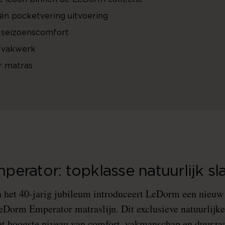
 én pocketvering uitvoering
t seizoenscomfort
 vakwerk
 matras
erator: topklasse natuurlijk sl
n het 40-jarig jubileum introduceert LeDorm een nieu
LeDorm Emperator matraslijn. Dit exclusieve natuurlijk
et hoogste niveau van comfort, vakmanschap en duurza