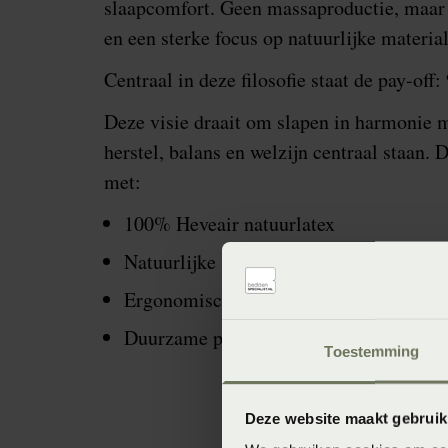
slaapcomfort. Geen massaproductie, maar 
en een sterke focus op natuurlijke materia
Centraal in deze filosofie staat de pay-off:
Deze visie draait om slapen in harmonie m
herstel, balans en welzijn centraal staan
met:
100% Heveair natuurlatex
Natuurlijke ventilerende materialen
Ergonomische ondersteuning
Duurzame productie in Nederland
Toestemming
Deze website maakt gebruik