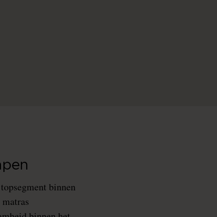
apen
w topsegment binnen
e matras
amheid binnen het