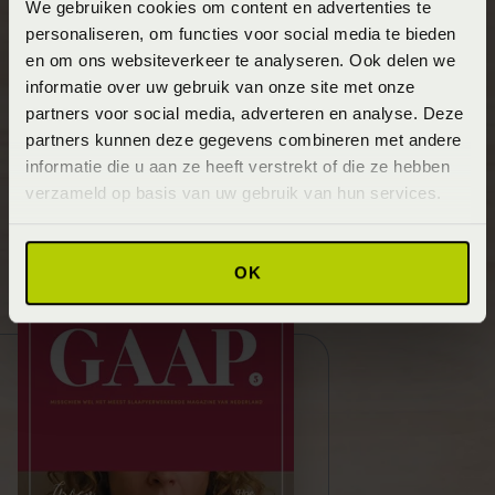
Lees het nieuwe gratis GAAP
We gebruiken cookies om content en advertenties te
personaliseren, om functies voor social media te bieden
magazine
en om ons websiteverkeer te analyseren. Ook delen we
informatie over uw gebruik van onze site met onze
De nieuwste editie van ons magazine is er! In deze 5de
partners voor social media, adverteren en analyse. Deze
editie vind je volop inspiratie en informatie voor een
partners kunnen deze gegevens combineren met andere
betere nachtrust. Nog geen exemplaar? Vraag hem
informatie die u aan ze heeft verstrekt of die ze hebben
eenvoudig aan en ontvang hem direct in je mailbox.
verzameld op basis van uw gebruik van hun services.
Lees meer!
OK