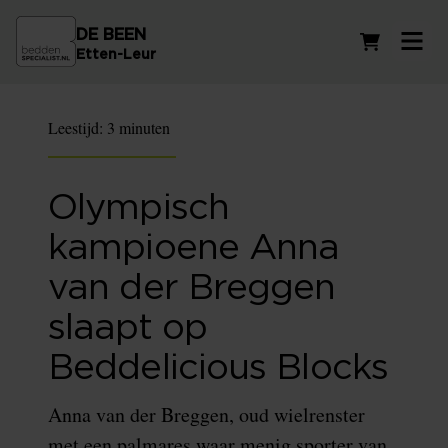
DE BEEN
Winkelwag
Etten-Leur
Leestijd:
3 minuten
Olympisch
kampioene Anna
van der Breggen
slaapt op
Beddelicious Blocks
Anna van der Breggen, oud wielrenster
met een palmares waar menig sporter van