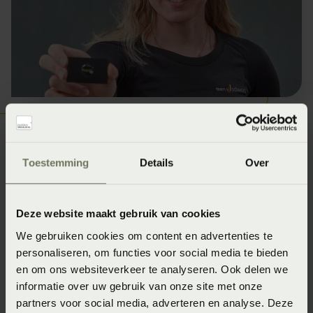
Maar liefst 1200 variaties
Toestemming
Details
Over
Na de analyse van het slaapgedrag wordt het
Beddelicious Blocks-matras per persoon ingesteld op de
Deze website maakt gebruik van cookies
juiste fysieke kenmerken en wensen. De binnenkant van
We gebruiken cookies om content en advertenties te
personaliseren, om functies voor social media te bieden
het matras kan gevuld worden met maximaal 10 Blocks-
en om ons websiteverkeer te analyseren. Ook delen we
modules met pocketveren in vijf hardheden per module:
informatie over uw gebruik van onze site met onze
van extra soft tot extra firm. Elke module kan worden
partners voor social media, adverteren en analyse. Deze