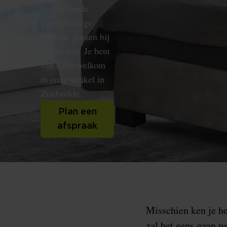
verschillende
hoogwaardige
merken, passen bij
iedere stijl. Je bent
van harte welkom
in onze winkel in
Zuidwolde.
Plan een
afspraak
Misschien ken je he
zal het eens gaan wo