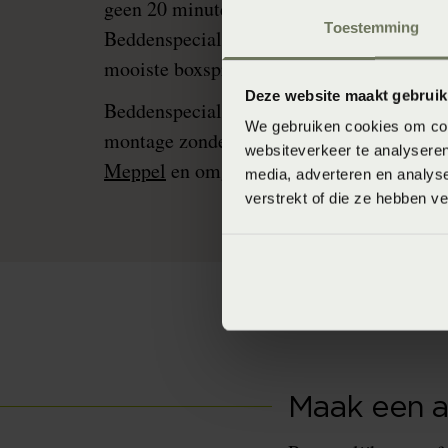
geen 20 minuten afstand van Ommen met 
Toestemming
Beddenspecialist Dekker Slapen in Zuidwo
mooiste boxsprings, ledikanten en latten
Deze website maakt gebruik
Beddenspecialist Dekker Slapen Zuidwolde
We gebruiken cookies om cont
montage zonder extra kosten in Ommen,
Z
websiteverkeer te analyseren
Meppel
en omgeving om jou volledig te o
media, adverteren en analys
verstrekt of die ze hebben v
Maak een a