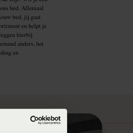
oons bed. Allemaal
ouw bed, jij gaat
rtiment en helpt je
leggen hierbij
 iemand anders, het
uding en