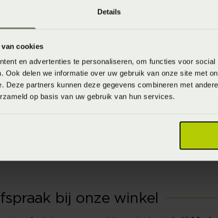
onze winkel
Details
lde en bieden de
bodems aan.
 van cookies
 verzorgt de levering en
ent en advertenties te personaliseren, om functies voor social
uidwolde
,
Hoogeveen
,
. Ook delen we informatie over uw gebruik van onze site met on
ntzorgen.
e. Deze partners kunnen deze gegevens combineren met andere i
erzameld op basis van uw gebruik van hun services.
fspraak bij onze winkel