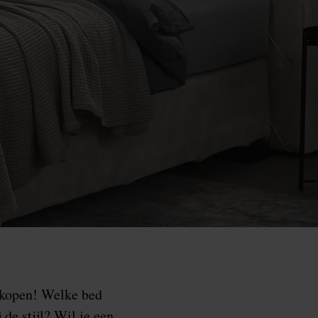
n kopen! Welke bed
de stijl? Wil je een