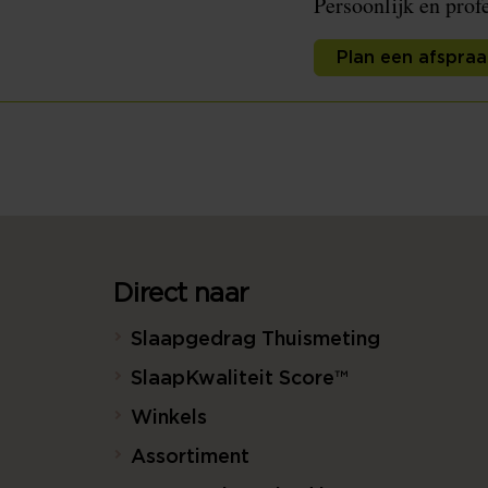
Persoonlijk en prof
Plan een afspraa
Direct naar
Slaapgedrag Thuismeting
SlaapKwaliteit Score™
Winkels
Assortiment