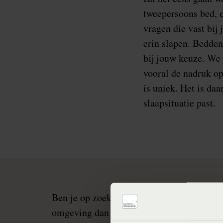
tweepersoons bed, e
vragen die vast bij
erin slapen. Bedden
bij jouw keuze. We 
vooral de nadruk op
is uniek. Het is da
slaapsituatie past.
Ben je op zoek naar een nieuw bed en wo
omgeving dan ben je bij ons aan het juiste