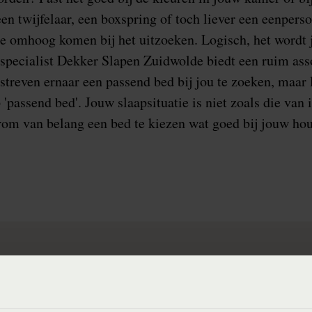
en twijfelaar, een boxspring of toch liever een eenpers
 je omhoog komen bij het uitzoeken. Logisch, het wordt j
specialist Dekker Slapen Zuidwolde biedt een ruim asso
streven ernaar een passend bed bij jou te zoeken, maar 
 'passend bed'. Jouw slaapsituatie is niet zoals die van
arom van belang een bed te kiezen wat goed bij jouw ho
onachtig in Ommen of
 adres. Wij zitten op nog