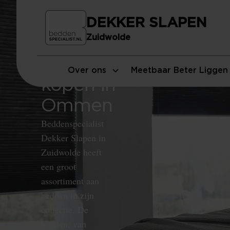
DEKKER SLAPEN
Zuidwolde
Bed
Over ons
Meetbaar Beter Liggen
kopen in
Ommen
Beddenspecialist
Dekker Slapen in
Zuidwolde heeft
een groot
assortiment aan
bedden in zijn
collectie. De
bedden, van