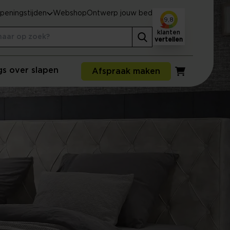
peningstijden
Webshop
Ontwerp jouw bed
9,8
klanten
vertellen
gs over slapen
Afspraak maken
Winkelwagen