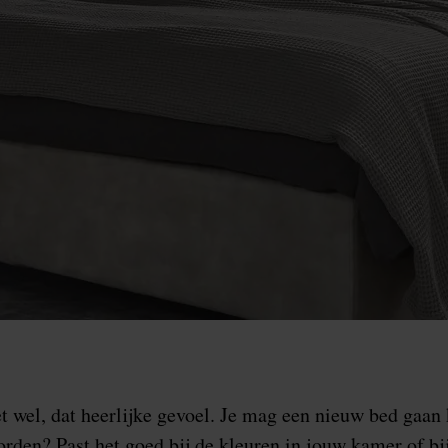
t wel, dat heerlijke gevoel. Je mag een nieuw bed gaa
rden? Past het goed bij de kleuren in jouw kamer of bij 