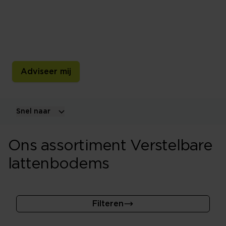
Een verstelbare lattenbodem biedt extra comfort
doordat je het hoofd- en voetengedeelte naar wens
kunt aanpassen. Ontdek handmatige en elektrische
uitvoeringen.
Adviseer mij
Snel naar
Ons assortiment Verstelbare
lattenbodems
Filteren