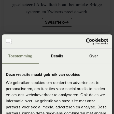
geselecteerd A-kwaliteit hout, het unieke Bridge
systeem en Zwitsers precisiewerk.
Swissflex
Toestemming
Details
Over
Deze website maakt gebruik van cookies
We gebruiken cookies om content en advertenties te
personaliseren, om functies voor social media te bieden
en om ons websiteverkeer te analyseren. Ook delen we
Voordelig instelbaar
informatie over uw gebruik van onze site met onze
De lattenbodem uit de SLP Collection is een
partners voor social media, adverteren en analyse. Deze
partners kunnen deze gegevens combineren met andere