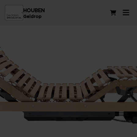
HOUBEN
Winkelwag
Geldrop
Verstelbare lattenbodems