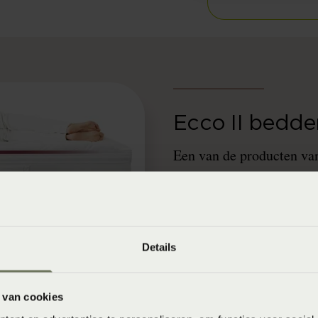
Ecco II bedd
Een van de producten va
Deze bodem is volledig i
eventueel ook later nog
te veel opties hebben voo
assortiment genoeg keuz
Details
kiezen met minder opties
 van cookies