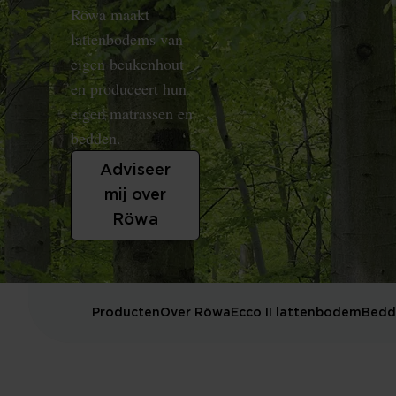
Röwa maakt
lattenbodems van
eigen beukenhout
en produceert hun
eigen matrassen en
bedden.
Adviseer
mij over
Röwa
Producten
Over Röwa
Ecco II lattenbodem
Bedd