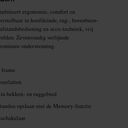
mbineert ergonomie, comfort en
verstelbaar in hoofdeinde, rug-, bovenbeen-
fstandsbediening en accu-techniek, vrij
velden. Zevenvoudig verlijmde
monieuze ondersteuning.
 frame
eerlatten
 in bekken- en ruggebied
e standen opslaan met de Memory-functie
sschakelaar