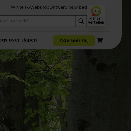
Winkels
Webshop
Ontwerp jouw bed
9,5
klanten
vertellen
ogs over slapen
Adviseer mij
Winkelwagen