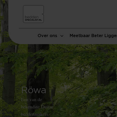
Over ons
Meetbaar Beter Ligge
Röwa
Een van de
bekendste Duitse
beddenmakers.