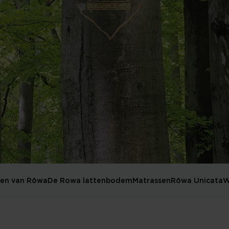
en van Röwa
De Rowa lattenbodem
Matrassen
Röwa Unicata
W