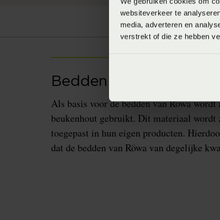
We gebruiken cookies om cont
websiteverkeer te analyseren
media, adverteren en analys
verstrekt of die ze hebben v
Bedden van Röwa
Als basis voor de bedden van Röwa wordt a
beukenhout gebruikt. Dit materiaal wordt 
toegepast in hun eigen producten. Hierdoo
dat de bedden van Röwa van degelijke kwali