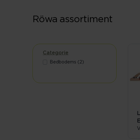
Röwa assortiment
Categorie
Bedbodems (2)
L
E
V