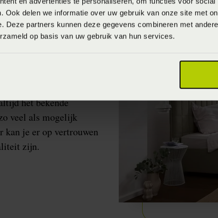
ent en advertenties te personaliseren, om functies voor social
. Ook delen we informatie over uw gebruik van onze site met on
e. Deze partners kunnen deze gegevens combineren met andere i
erzameld op basis van uw gebruik van hun services.
ltijd het bekende
zo veel als mogelijk
r kan je er op vertrouwen
teit zijn.