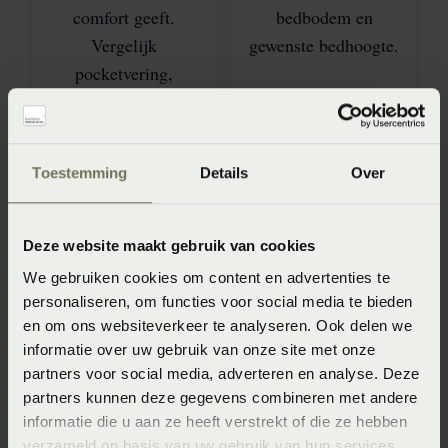
comfort geeft.
bedbodem en
Vergelijk
gewenste bedhoogte.
pocketvering,
koudschuim, latex,
visco en persoonlijk
instelbare matrassen.
Toestemming
Details
Over
Deze website maakt gebruik van cookies
We gebruiken cookies om content en advertenties te
personaliseren, om functies voor social media te bieden
en om ons websiteverkeer te analyseren. Ook delen we
informatie over uw gebruik van onze site met onze
partners voor social media, adverteren en analyse. Deze
Badtextiel
Bedbodems
partners kunnen deze gegevens combineren met andere
Ontdek handdoeken,
Een goed matras
informatie die u aan ze heeft verstrekt of die ze hebben
badlakens,
verdient een passende
verzameld op basis van uw gebruik van hun services.