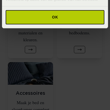
badmatten,
basis. Vergelijk
gastendoekjes en
boxsprings, vlakke,
OK
badjassen in
verstelbare en
verschillende maten,
persoonlijk instelbare
materialen en
bedbodems.
kleuren.
Accessoires
Maak je bed en
slaapkamer compleet