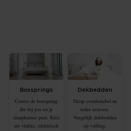
Alles voor je nachtrust vind je in onze winkel. Van
comfortabele complete slaapsystemen tot luxe
aankleding van je bed met mooie dekbedovertrekken
en accessoires. Je slaapt een derde van je leven, dus
doe het zo goed mogelijk.
Boxsprings
Dekbedden
Creëer de boxspring
Slaap comfortabel in
die bij jou en je
ieder seizoen.
slaapkamer past. Kies
Vergelijk dekbedden
uit vlakke, elektrisch
op vulling,