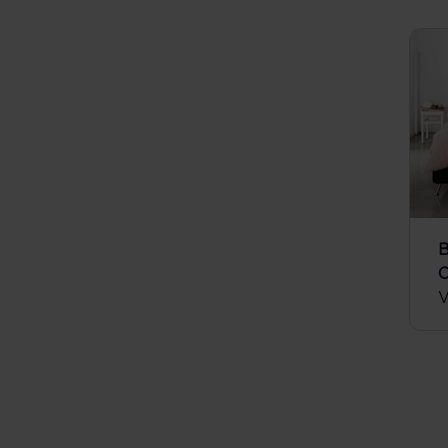
B
C
V