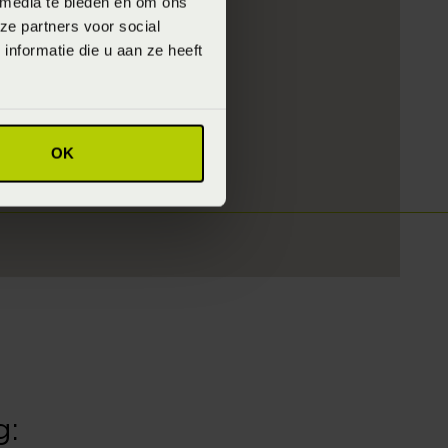
 media te bieden en om ons
ze partners voor social
nformatie die u aan ze heeft
 ook helemaal
eigen droombed te
OK
g: