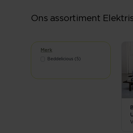
Ons assortiment Elektri
Merk
Beddelicious (5)
B
U
V