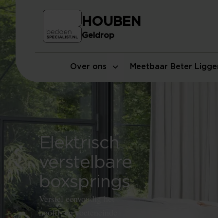
HOUBEN
Geldrop
Over ons
Meetbaar Beter Ligge
Elektrisch
verstelbare
boxsprings
Verstel eenvoudig het
hoofd- en voeteneinde