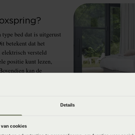
boxspring?
 type bed dat is uitgerust
it betekent dat het
elektrisch versteld
le positie kunt lezen,
 Bovendien kan de
edcirculatie te
Details
 van cookies