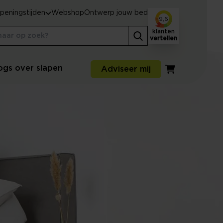
peningstijden
Webshop
Ontwerp jouw bed
9,6
klanten
vertellen
ogs over slapen
Adviseer mij
Winkelwagen