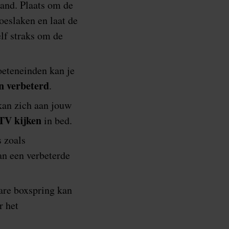
tand. Plaats om de
oeslaken en laat de
lf straks om de
oeteneinden kan je
n verbeterd
.
 kan zich aan jouw
 TV kijken
in bed.
s zoals
an een verbeterde
are boxspring kan
r het