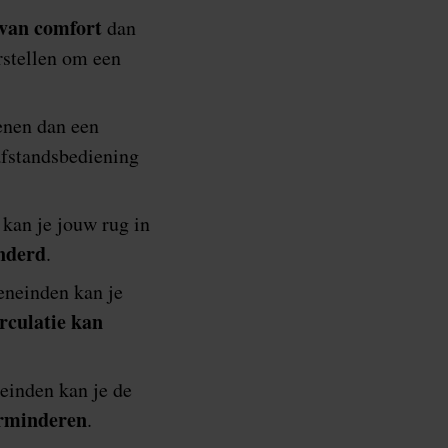
 van comfort
dan
rstellen om een
enen dan een
afstandsbediening
kan je jouw rug in
nderd
.
eneinden kan je
rculatie kan
einden kan je de
erminderen
.