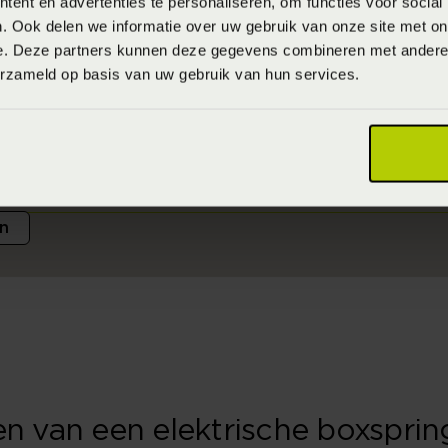
ent en advertenties te personaliseren, om functies voor social
. Ook delen we informatie over uw gebruik van onze site met on
e. Deze partners kunnen deze gegevens combineren met andere i
eigen droombed
erzameld op basis van uw gebruik van hun services.
perfecte bed dat niet alleen super comfortabel is, maar
ijl? Bij onze beddenspecialist heb je nu de kans om je 
n
en van een elektrische boxsprin