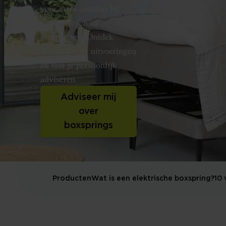
voor extra comfort bij
slapen, lezen of
ontspannen. Ontdek
verschillende uitvoeringen
en laat je persoonlijk
adviseren.
Adviseer mij
over
boxsprings
Producten
Wat is een elektrische boxspring?
10