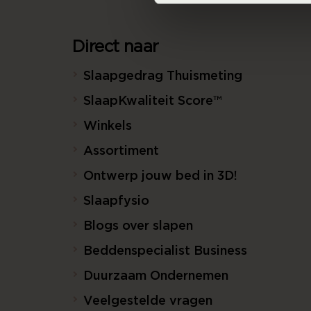
Direct naar
Slaapgedrag Thuismeting
SlaapKwaliteit Score™
Winkels
Assortiment
Ontwerp jouw bed in 3D!
Slaapfysio
Blogs over slapen
Beddenspecialist Business
Duurzaam Ondernemen
Veelgestelde vragen