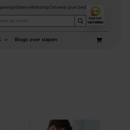
peningstijden
Webshop
Ontwerp jouw bed
9,6
klanten
vertellen
s
Blogs over slapen
Winkelwagen