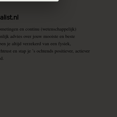
list.nl
pmetingen en continu (wetenschappelijk)
nlijk advies over jouw mooiste en beste
en je altijd verzekerd van een fysiek,
rust en stap je ’s ochtends positiever, actiever
ed.