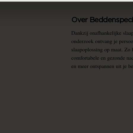
Over Beddenspecia
Dankzij onafhankelijke slaa
onderzoek ontvang je persoo
slaapoplossing op maat. Zo b
comfortabele en gezonde nacht
en meer ontspannen uit je b