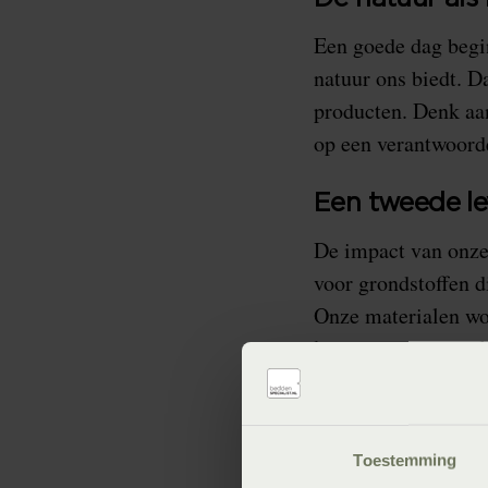
Een goede dag begin
natuur ons biedt. D
producten. Denk aan
op een verantwoord
Een tweede le
De impact van onze
voor grondstoffen 
Onze materialen wo
krijgen, bijvoorbee
economie en vermin
Comfort en d
Toestemming
Bij LeDorm draait 