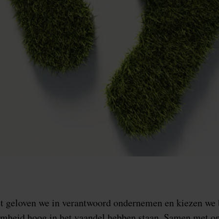
st geloven we in verantwoord ondernemen en kiezen we
mheid hoog in het vaandel hebben staan. Samen met on