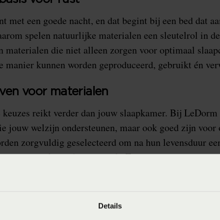
t met een goede nacht, en dat begint bij een bed dat aa
aarom spelen natuurlijke materialen een sleutelrol in 
 materialen die niet alleen zorgen voor optimaal slaa
e manier kunnen worden geproduceerd, gebruikt én ver
ven voor materialen
 keuzes reikt verder dan jouw slaapkamer. Bij LeDorm
die jouw welzijn ondersteunen, maar ook goed zijn voor
rden zorgvuldig geselecteerd om na hun levensduur een
ld door recycling of hergebruik. Zo dragen we bij aan ee
deren we afval.
uurzaamheid, hand in hand
Details
duurzaamheid niet alleen om materialen, maar ook om 