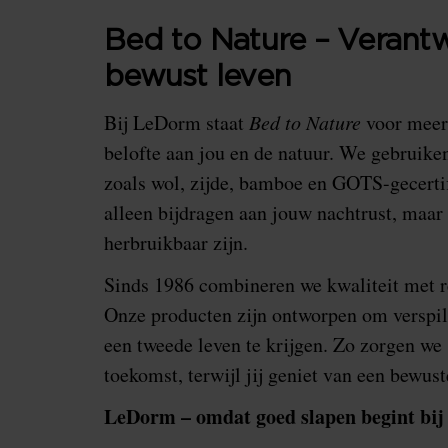
Bed to Nature – Verant
bewust leven
Bij LeDorm staat
Bed to Nature
voor meer 
belofte aan jou en de natuur. We gebruike
zoals wol, zijde, bamboe en GOTS-gecertif
alleen bijdragen aan jouw nachtrust, maa
herbruikbaar zijn.
Sinds 1986 combineren we kwaliteit met re
Onze producten zijn ontworpen om verspil
een tweede leven te krijgen. Zo zorgen we
toekomst, terwijl jij geniet van een bewust
LeDorm – omdat goed slapen begint bij 