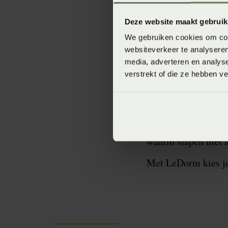
producten die lang
Deze website maakt gebruik
waarbij het ergonom
We gebruiken cookies om cont
slaapt, maar ook in
websiteverkeer te analyseren
media, adverteren en analys
Onze belofte
verstrekt of die ze hebben v
Duurzaam onderneme
om jou een gezonde 
mogelijk maakt. Sam
waarin slapen niet 
Met LeDorm kies je 