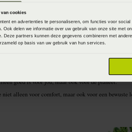
 meegaan. Onze bedden en matrassen worden met precis
 van cookies
ische aspect centraal staat. Dit betekent dat je niet al
ent en advertenties te personaliseren, om functies voor social
 de juiste houding, waardoor je lichaam volledig tot rus
. Ook delen we informatie over uw gebruik van onze site met on
e. Deze partners kunnen deze gegevens combineren met andere i
erzameld op basis van uw gebruik van hun services.
n is voor LeDorm meer dan een streven – het is een be
nachtrust te bieden, terwijl we tegelijkertijd de natuu
en met jou willen we een stap zetten naar een betere,
alleen goed is voor jou, maar ook voor de planeet.
niet alleen voor comfort, maar ook voor een bewuste l