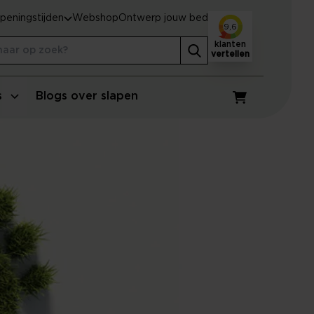
peningstijden
Webshop
Ontwerp jouw bed
9,6
klanten
vertellen
s
Blogs over slapen
Winkelwagen