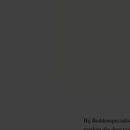
Duurzaam
Ondernemen
Kies bewust voor je Nachtrust.
Een bewuste keuze voor
comfort, kwaliteit én respect
voor de natuur.
Bij Beddenspeciali
merken die duurzaa