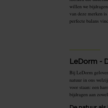
willen we bijdragen
van deze merken is
perfecte balans vin
LeDorm - D
Bij LeDorm geloven
natuur in ons welzi
voor staan: een ha
bijdragen aan zowel
De natuur als 