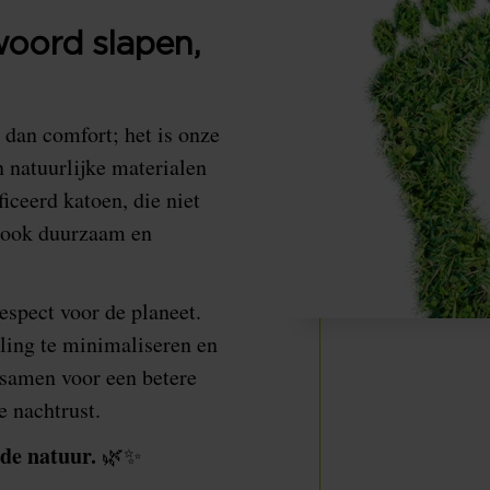
woord slapen,
dan comfort; het is onze
n natuurlijke materialen
iceerd katoen, die niet
r ook duurzaam en
spect voor de planeet.
ling te minimaliseren en
 samen voor een betere
e nachtrust.
de natuur.
🌿✨