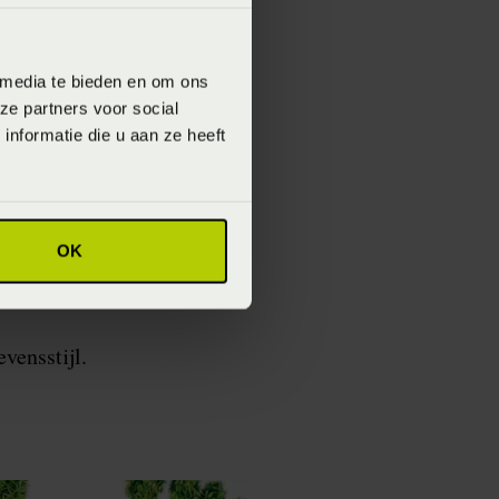
ie ontworpen,
leen comfortabel
 media te bieden en om ons
t komt.
ze partners voor social
nformatie die u aan ze heeft
lofte. Een belofte
r beschermen die dat
OK
 duurzamere wereld,
evensstijl.