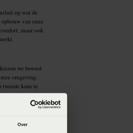
nsluit op wat de
de opbouw van onze
pcomfort, maar ook
werkt.
 kiezen we bewust
 onze omgeving.
 tweede kans te
n circulaire
Over
het ontwerpen van