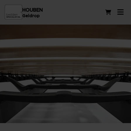
HOUBEN
Winkelwag
Geldrop
Vlakke lattenbodems