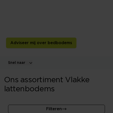
Een lattenbodem vormt vaak de ondergrond en inhoud
bij een ledikant. Lattenbodems worden al jarenlang
gemaakt maar ook nog steeds geperfectioneerd. Zowel
in materialen als met innovaties voor de beste
slaappositie.
Adviseer mij over bedbodems
Snel naar
Ons assortiment Vlakke
lattenbodems
Filteren