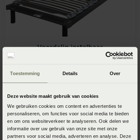
Voordelig instelbaar
De lattenbodem uit de SLP Collection is een
prijsvriendelijke en daarnaast ook nog eens vooraf en
Toestemming
Details
Over
achteraf aanpasbaar. Mocht de situatie daarom vragen
kan de bodem daar op aangepast worden. Ook
inpasbaar in een ledikant.
Deze website maakt gebruik van cookies
We gebruiken cookies om content en advertenties te
SLP Collection
personaliseren, om functies voor social media te bieden
en om ons websiteverkeer te analyseren. Ook delen we
informatie over uw gebruik van onze site met onze
partners voor social media, adverteren en analyse. Deze